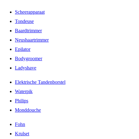
Scheerapparaat
Tondeuse
Baardtrimmer
Neushaartrimmer
Epilator
Bodygroomer
Ladyshave
Elektrische Tandenborstel
Waterpik
Philips
Monddouche
Fohn
Krulset