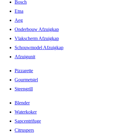
Bosch
Etna
Aeg
Onderbouw Afzuigkap
Vlakscherm Afzuigkap
Schouwmodel Afzuigkap
Afzuigunit
Pizzarette
Gourmetstel
Steengrill
Blender
Waterkoker
Sapcentrifuge
Citruspers