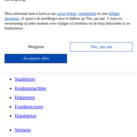
Grillplaat
Meer informatie kunt u lezen in ons
privacybeleid
,
cookiebeleid
en onze
affiliate
Vrijstaande Magnetron
disclaimer
, of opent u de instellingen door te klikken op 'Nee, pas aan'. U kunt uw
toestemming op ieder moment weer wijzigen of intrekken via de knop linksonder in uw
Vrijstaande Kookplaat
beeldscherm.
Inbouw Inductie Kookplaat
Inbouw Gaskookplaat
Weigeren
Nee, pas aan
Inbouw Keramische Kookplaat
Accepteer alles
Kookplaat Accessoires
Staafmixer
Keukenmachine
Hakmolen
Foodprocessor
Handmixer
Siemens