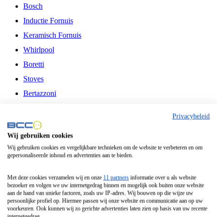
Bosch
Inductie Fornuis
Keramisch Fornuis
Whirlpool
Boretti
Stoves
Bertazzoni
Belling
Privacybeleid
Fitelli
Wij gebruiken cookies
Airfryer
Wij gebruiken cookies en vergelijkbare technieken om de website te verbeteren en om
gepersonaliseerde inhoud en advertenties aan te bieden.
Frituurpan
Contactgrill
Met deze cookies verzamelen wij en onze
11 partners
informatie over u als website
bezoeker en volgen we uw internetgedrag binnen en mogelijk ook buiten onze website
Broodbakmachine
aan de hand van unieke factoren, zoals uw IP-adres. Wij bouwen op die wijze uw
persoonlijke profiel op. Hiermee passen wij onze website en communicatie aan op uw
Broodrooster
voorkeuren. Ook kunnen wij zo gerichte advertenties laten zien op basis van uw recente
internetgedrag.