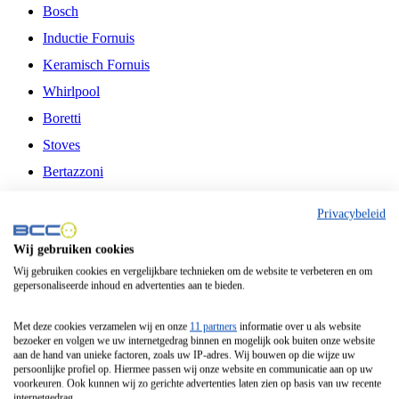
Bosch
Inductie Fornuis
Keramisch Fornuis
Whirlpool
Boretti
Stoves
Bertazzoni
Belling
Privacybeleid
Fitelli
Wij gebruiken cookies
Airfryer
Wij gebruiken cookies en vergelijkbare technieken om de website te verbeteren en om
gepersonaliseerde inhoud en advertenties aan te bieden.
Frituurpan
Contactgrill
Met deze cookies verzamelen wij en onze
11 partners
informatie over u als website
bezoeker en volgen we uw internetgedrag binnen en mogelijk ook buiten onze website
Broodbakmachine
aan de hand van unieke factoren, zoals uw IP-adres. Wij bouwen op die wijze uw
persoonlijke profiel op. Hiermee passen wij onze website en communicatie aan op uw
Broodrooster
voorkeuren. Ook kunnen wij zo gerichte advertenties laten zien op basis van uw recente
internetgedrag.