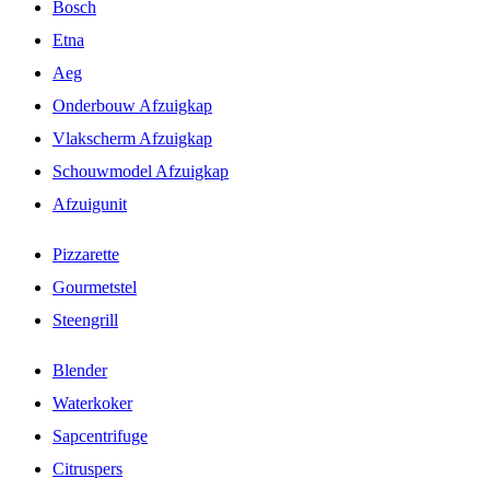
Bosch
Etna
Aeg
Onderbouw Afzuigkap
Vlakscherm Afzuigkap
Schouwmodel Afzuigkap
Afzuigunit
Pizzarette
Gourmetstel
Steengrill
Blender
Waterkoker
Sapcentrifuge
Citruspers