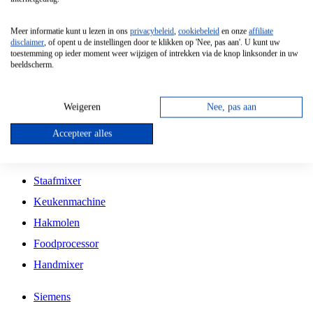
Grillplaat
Meer informatie kunt u lezen in ons
privacybeleid
,
cookiebeleid
en onze
affiliate
Vrijstaande Magnetron
disclaimer
, of opent u de instellingen door te klikken op 'Nee, pas aan'. U kunt uw
toestemming op ieder moment weer wijzigen of intrekken via de knop linksonder in uw
Vrijstaande Kookplaat
beeldscherm.
Inbouw Inductie Kookplaat
Inbouw Gaskookplaat
Weigeren
Nee, pas aan
Inbouw Keramische Kookplaat
Accepteer alles
Kookplaat Accessoires
Staafmixer
Keukenmachine
Hakmolen
Foodprocessor
Handmixer
Siemens