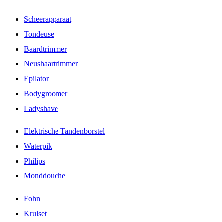
Scheerapparaat
Tondeuse
Baardtrimmer
Neushaartrimmer
Epilator
Bodygroomer
Ladyshave
Elektrische Tandenborstel
Waterpik
Philips
Monddouche
Fohn
Krulset