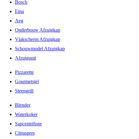
Bosch
Etna
Aeg
Onderbouw Afzuigkap
Vlakscherm Afzuigkap
Schouwmodel Afzuigkap
Afzuigunit
Pizzarette
Gourmetstel
Steengrill
Blender
Waterkoker
Sapcentrifuge
Citruspers