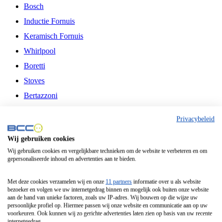
Bosch
Inductie Fornuis
Keramisch Fornuis
Whirlpool
Boretti
Stoves
Bertazzoni
Belling
Privacybeleid
Fitelli
Wij gebruiken cookies
Airfryer
Wij gebruiken cookies en vergelijkbare technieken om de website te verbeteren en om
gepersonaliseerde inhoud en advertenties aan te bieden.
Frituurpan
Contactgrill
Met deze cookies verzamelen wij en onze
11 partners
informatie over u als website
bezoeker en volgen we uw internetgedrag binnen en mogelijk ook buiten onze website
Broodbakmachine
aan de hand van unieke factoren, zoals uw IP-adres. Wij bouwen op die wijze uw
persoonlijke profiel op. Hiermee passen wij onze website en communicatie aan op uw
Broodrooster
voorkeuren. Ook kunnen wij zo gerichte advertenties laten zien op basis van uw recente
internetgedrag.