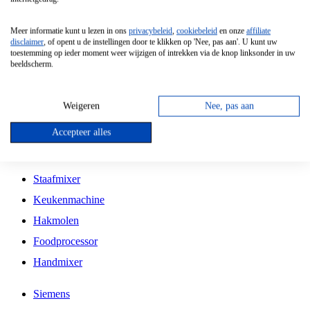
Grillplaat
Meer informatie kunt u lezen in ons
privacybeleid
,
cookiebeleid
en onze
affiliate
Vrijstaande Magnetron
disclaimer
, of opent u de instellingen door te klikken op 'Nee, pas aan'. U kunt uw
toestemming op ieder moment weer wijzigen of intrekken via de knop linksonder in uw
Vrijstaande Kookplaat
beeldscherm.
Inbouw Inductie Kookplaat
Inbouw Gaskookplaat
Weigeren
Nee, pas aan
Inbouw Keramische Kookplaat
Accepteer alles
Kookplaat Accessoires
Staafmixer
Keukenmachine
Hakmolen
Foodprocessor
Handmixer
Siemens