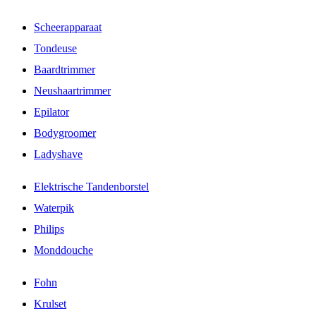
Scheerapparaat
Tondeuse
Baardtrimmer
Neushaartrimmer
Epilator
Bodygroomer
Ladyshave
Elektrische Tandenborstel
Waterpik
Philips
Monddouche
Fohn
Krulset