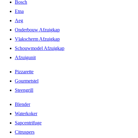
Bosch
Etna
Aeg
Onderbouw Afzuigkap
Vlakscherm Afzuigkap
Schouwmodel Afzuigkap
Afzuigunit
Pizzarette
Gourmetstel
Steengrill
Blender
Waterkoker
Sapcentrifuge
Citruspers