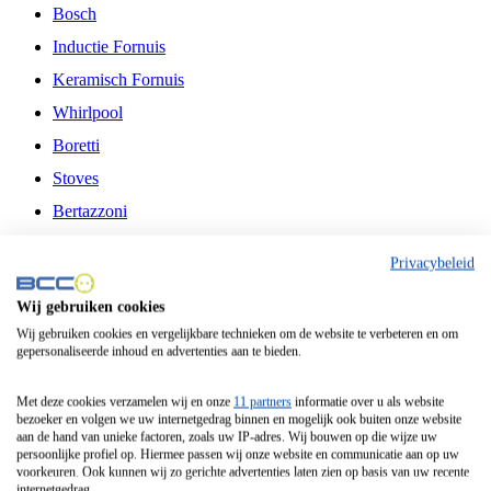
Bosch
Inductie Fornuis
Keramisch Fornuis
Whirlpool
Boretti
Stoves
Bertazzoni
Belling
Privacybeleid
Fitelli
Wij gebruiken cookies
Airfryer
Wij gebruiken cookies en vergelijkbare technieken om de website te verbeteren en om
gepersonaliseerde inhoud en advertenties aan te bieden.
Frituurpan
Contactgrill
Met deze cookies verzamelen wij en onze
11 partners
informatie over u als website
bezoeker en volgen we uw internetgedrag binnen en mogelijk ook buiten onze website
Broodbakmachine
aan de hand van unieke factoren, zoals uw IP-adres. Wij bouwen op die wijze uw
persoonlijke profiel op. Hiermee passen wij onze website en communicatie aan op uw
Broodrooster
voorkeuren. Ook kunnen wij zo gerichte advertenties laten zien op basis van uw recente
internetgedrag.