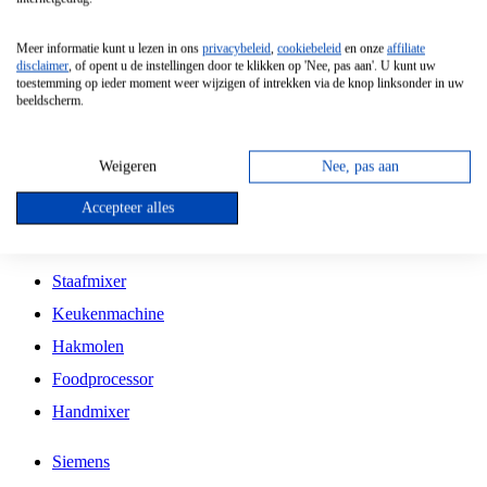
Grillplaat
Meer informatie kunt u lezen in ons
privacybeleid
,
cookiebeleid
en onze
affiliate
Vrijstaande Magnetron
disclaimer
, of opent u de instellingen door te klikken op 'Nee, pas aan'. U kunt uw
toestemming op ieder moment weer wijzigen of intrekken via de knop linksonder in uw
Vrijstaande Kookplaat
beeldscherm.
Inbouw Inductie Kookplaat
Inbouw Gaskookplaat
Weigeren
Nee, pas aan
Inbouw Keramische Kookplaat
Accepteer alles
Kookplaat Accessoires
Staafmixer
Keukenmachine
Hakmolen
Foodprocessor
Handmixer
Siemens