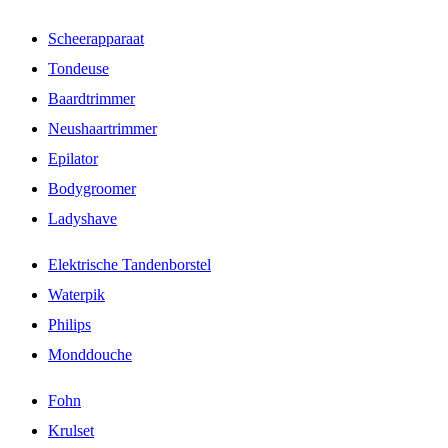
Scheerapparaat
Tondeuse
Baardtrimmer
Neushaartrimmer
Epilator
Bodygroomer
Ladyshave
Elektrische Tandenborstel
Waterpik
Philips
Monddouche
Fohn
Krulset