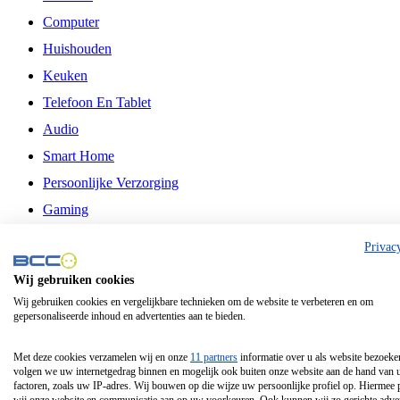
Computer
Huishouden
Keuken
Telefoon En Tablet
Audio
Smart Home
Persoonlijke Verzorging
Gaming
Vrije Tijd
Privac
Philips
Wij gebruiken cookies
Wij gebruiken cookies en vergelijkbare technieken om de website te verbeteren en om
Schermgrootte 24 Inch
gepersonaliseerde inhoud en advertenties aan te bieden.
Schermgrootte 75 Inch
Schermgrootte 85 Inch
Met deze cookies verzamelen wij en onze
11 partners
informatie over u als website bezoeke
volgen we uw internetgedrag binnen en mogelijk ook buiten onze website aan de hand van 
Schermgrootte 98 Inch
factoren, zoals uw IP-adres. Wij bouwen op die wijze uw persoonlijke profiel op. Hiermee 