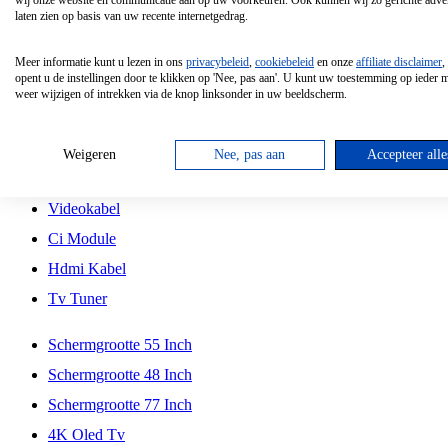
wij onze website en communicatie aan op uw voorkeuren. Ook kunnen wij zo gerichte adver
Tcl
laten zien op basis van uw recente internetgedrag.
Schermgrootte 70 Inch
Meer informatie kunt u lezen in ons
privacybeleid
,
cookiebeleid
en onze
affiliate disclaimer
,
Hd Led Tv
opent u de instellingen door te klikken op 'Nee, pas aan'. U kunt uw toestemming op ieder
weer wijzigen of intrekken via de knop linksonder in uw beeldscherm.
Tv Beugel
Antennekabel
Weigeren
Nee, pas aan
Accepteer alle
Universele Afstandsbediening
Videokabel
Ci Module
Hdmi Kabel
Tv Tuner
Schermgrootte 55 Inch
Schermgrootte 48 Inch
Schermgrootte 77 Inch
4K Oled Tv