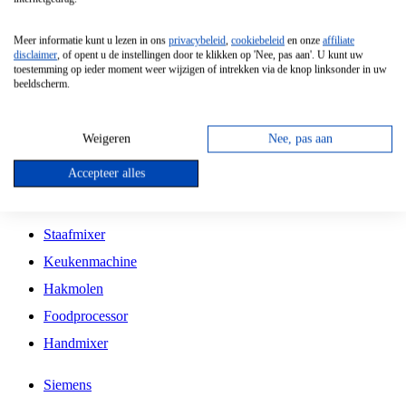
Grillplaat
Meer informatie kunt u lezen in ons
privacybeleid
,
cookiebeleid
en onze
affiliate
Vrijstaande Magnetron
disclaimer
, of opent u de instellingen door te klikken op 'Nee, pas aan'. U kunt uw
toestemming op ieder moment weer wijzigen of intrekken via de knop linksonder in uw
Vrijstaande Kookplaat
beeldscherm.
Inbouw Inductie Kookplaat
Inbouw Gaskookplaat
Weigeren
Nee, pas aan
Inbouw Keramische Kookplaat
Accepteer alles
Kookplaat Accessoires
Staafmixer
Keukenmachine
Hakmolen
Foodprocessor
Handmixer
Siemens