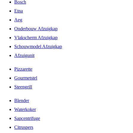
Bosch
Etna
Aeg
Onderbouw Afzuigkap
Vlakscherm Afzuigkap
Schouwmodel Afzuigkap
Afzuigunit
Pizzarette
Gourmetstel
Steengrill
Blender
Waterkoker
Sapcentrifuge
Citruspers