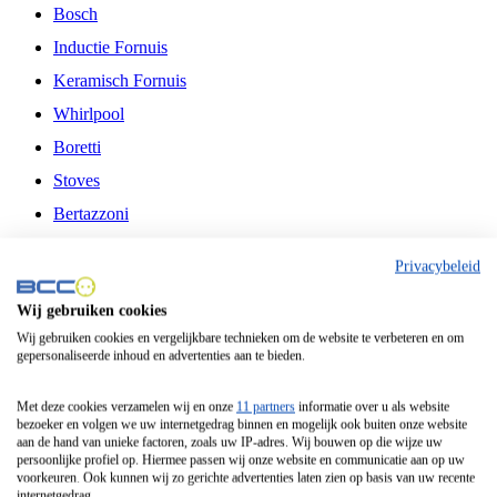
Bosch
Inductie Fornuis
Keramisch Fornuis
Whirlpool
Boretti
Stoves
Bertazzoni
Belling
Privacybeleid
Fitelli
Wij gebruiken cookies
Airfryer
Wij gebruiken cookies en vergelijkbare technieken om de website te verbeteren en om
gepersonaliseerde inhoud en advertenties aan te bieden.
Frituurpan
Contactgrill
Met deze cookies verzamelen wij en onze
11 partners
informatie over u als website
bezoeker en volgen we uw internetgedrag binnen en mogelijk ook buiten onze website
Broodbakmachine
aan de hand van unieke factoren, zoals uw IP-adres. Wij bouwen op die wijze uw
persoonlijke profiel op. Hiermee passen wij onze website en communicatie aan op uw
Broodrooster
voorkeuren. Ook kunnen wij zo gerichte advertenties laten zien op basis van uw recente
internetgedrag.