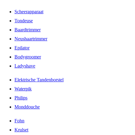
Scheerapparaat
Tondeuse
Baardtrimmer
Neushaartrimmer
Epilator
Bodygroomer
Ladyshave
Elektrische Tandenborstel
Waterpik
Philips
Monddouche
Fohn
Krulset