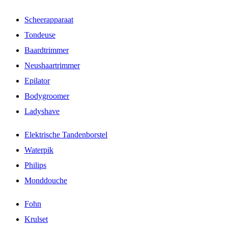
Scheerapparaat
Tondeuse
Baardtrimmer
Neushaartrimmer
Epilator
Bodygroomer
Ladyshave
Elektrische Tandenborstel
Waterpik
Philips
Monddouche
Fohn
Krulset