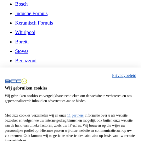
Bosch
Inductie Fornuis
Keramisch Fornuis
Whirlpool
Boretti
Stoves
Bertazzoni
Belling
Privacybeleid
Fitelli
Wij gebruiken cookies
Airfryer
Wij gebruiken cookies en vergelijkbare technieken om de website te verbeteren en om
gepersonaliseerde inhoud en advertenties aan te bieden.
Frituurpan
Contactgrill
Met deze cookies verzamelen wij en onze
11 partners
informatie over u als website
bezoeker en volgen we uw internetgedrag binnen en mogelijk ook buiten onze website
Broodbakmachine
aan de hand van unieke factoren, zoals uw IP-adres. Wij bouwen op die wijze uw
persoonlijke profiel op. Hiermee passen wij onze website en communicatie aan op uw
Broodrooster
voorkeuren. Ook kunnen wij zo gerichte advertenties laten zien op basis van uw recente
internetgedrag.