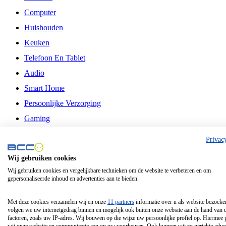
Computer
Huishouden
Keuken
Telefoon En Tablet
Audio
Smart Home
Persoonlijke Verzorging
Gaming
Vrije Tijd
Privac
Philips
Wij gebruiken cookies
Wij gebruiken cookies en vergelijkbare technieken om de website te verbeteren en om
Schermgrootte 24 Inch
gepersonaliseerde inhoud en advertenties aan te bieden.
Schermgrootte 75 Inch
Schermgrootte 85 Inch
Met deze cookies verzamelen wij en onze
11 partners
informatie over u als website bezoeke
volgen we uw internetgedrag binnen en mogelijk ook buiten onze website aan de hand van 
Schermgrootte 98 Inch
factoren, zoals uw IP-adres. Wij bouwen op die wijze uw persoonlijke profiel op. Hiermee 