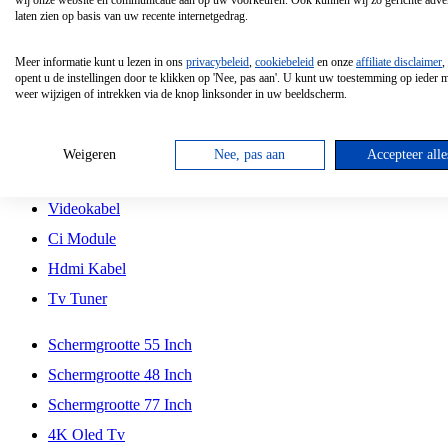
wij onze website en communicatie aan op uw voorkeuren. Ook kunnen wij zo gerichte adver
Tcl
laten zien op basis van uw recente internetgedrag.
Schermgrootte 70 Inch
Meer informatie kunt u lezen in ons
privacybeleid
,
cookiebeleid
en onze
affiliate disclaimer
,
Hd Led Tv
opent u de instellingen door te klikken op 'Nee, pas aan'. U kunt uw toestemming op ieder
weer wijzigen of intrekken via de knop linksonder in uw beeldscherm.
Tv Beugel
Antennekabel
Weigeren
Nee, pas aan
Accepteer alle
Universele Afstandsbediening
Videokabel
Ci Module
Hdmi Kabel
Tv Tuner
Schermgrootte 55 Inch
Schermgrootte 48 Inch
Schermgrootte 77 Inch
4K Oled Tv