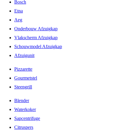
Bosch
Etna
Aeg
Onderbouw Afzuigkap
Vlakscherm Afzuigkap
Schouwmodel Afzuigkap
Afzuigunit
Pizzarette
Gourmetstel
Steengrill
Blender
Waterkoker
Sapcentrifuge
Citruspers