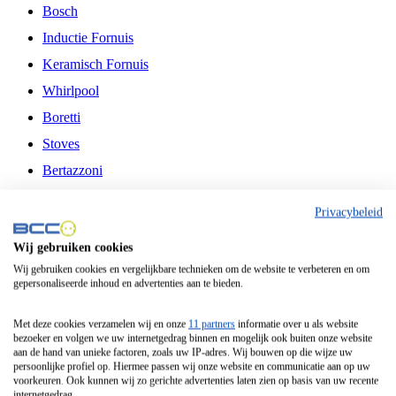
Bosch
Inductie Fornuis
Keramisch Fornuis
Whirlpool
Boretti
Stoves
Bertazzoni
Belling
Privacybeleid
Fitelli
Wij gebruiken cookies
Airfryer
Wij gebruiken cookies en vergelijkbare technieken om de website te verbeteren en om
gepersonaliseerde inhoud en advertenties aan te bieden.
Frituurpan
Contactgrill
Met deze cookies verzamelen wij en onze
11 partners
informatie over u als website
bezoeker en volgen we uw internetgedrag binnen en mogelijk ook buiten onze website
Broodbakmachine
aan de hand van unieke factoren, zoals uw IP-adres. Wij bouwen op die wijze uw
persoonlijke profiel op. Hiermee passen wij onze website en communicatie aan op uw
Broodrooster
voorkeuren. Ook kunnen wij zo gerichte advertenties laten zien op basis van uw recente
internetgedrag.