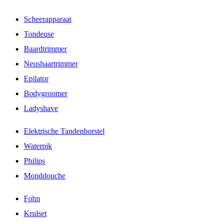
Scheerapparaat
Tondeuse
Baardtrimmer
Neushaartrimmer
Epilator
Bodygroomer
Ladyshave
Elektrische Tandenborstel
Waterpik
Philips
Monddouche
Fohn
Krulset