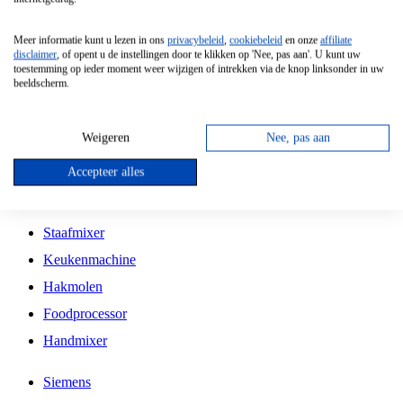
Grillplaat
Meer informatie kunt u lezen in ons
privacybeleid
,
cookiebeleid
en onze
affiliate
Vrijstaande Magnetron
disclaimer
, of opent u de instellingen door te klikken op 'Nee, pas aan'. U kunt uw
toestemming op ieder moment weer wijzigen of intrekken via de knop linksonder in uw
Vrijstaande Kookplaat
beeldscherm.
Inbouw Inductie Kookplaat
Inbouw Gaskookplaat
Weigeren
Nee, pas aan
Inbouw Keramische Kookplaat
Accepteer alles
Kookplaat Accessoires
Staafmixer
Keukenmachine
Hakmolen
Foodprocessor
Handmixer
Siemens