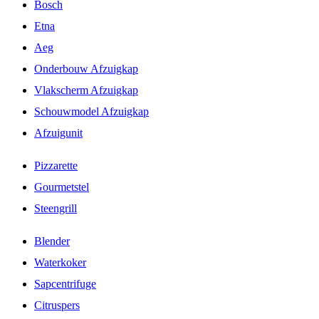
Bosch
Etna
Aeg
Onderbouw Afzuigkap
Vlakscherm Afzuigkap
Schouwmodel Afzuigkap
Afzuigunit
Pizzarette
Gourmetstel
Steengrill
Blender
Waterkoker
Sapcentrifuge
Citruspers