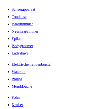
Scheerapparaat
Tondeuse
Baardtrimmer
Neushaartrimmer
Epilator
Bodygroomer
Ladyshave
Elektrische Tandenborstel
Waterpik
Philips
Monddouche
Fohn
Krulset