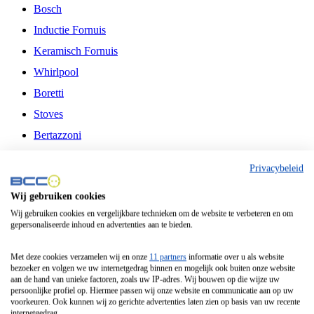
Bosch
Inductie Fornuis
Keramisch Fornuis
Whirlpool
Boretti
Stoves
Bertazzoni
Belling
Privacybeleid
Fitelli
Wij gebruiken cookies
Airfryer
Wij gebruiken cookies en vergelijkbare technieken om de website te verbeteren en om
gepersonaliseerde inhoud en advertenties aan te bieden.
Frituurpan
Contactgrill
Met deze cookies verzamelen wij en onze
11 partners
informatie over u als website
bezoeker en volgen we uw internetgedrag binnen en mogelijk ook buiten onze website
Broodbakmachine
aan de hand van unieke factoren, zoals uw IP-adres. Wij bouwen op die wijze uw
persoonlijke profiel op. Hiermee passen wij onze website en communicatie aan op uw
Broodrooster
voorkeuren. Ook kunnen wij zo gerichte advertenties laten zien op basis van uw recente
internetgedrag.