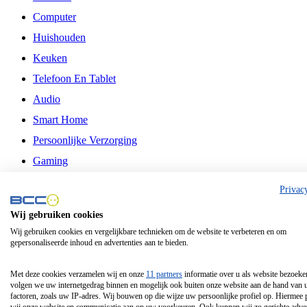
Computer
Huishouden
Keuken
Telefoon En Tablet
Audio
Smart Home
Persoonlijke Verzorging
Gaming
Vrije Tijd
Privac
Philips
Wij gebruiken cookies
Wij gebruiken cookies en vergelijkbare technieken om de website te verbeteren en om
Schermgrootte 24 Inch
gepersonaliseerde inhoud en advertenties aan te bieden.
Schermgrootte 75 Inch
Schermgrootte 85 Inch
Met deze cookies verzamelen wij en onze
11 partners
informatie over u als website bezoeke
volgen we uw internetgedrag binnen en mogelijk ook buiten onze website aan de hand van 
Schermgrootte 98 Inch
factoren, zoals uw IP-adres. Wij bouwen op die wijze uw persoonlijke profiel op. Hiermee 