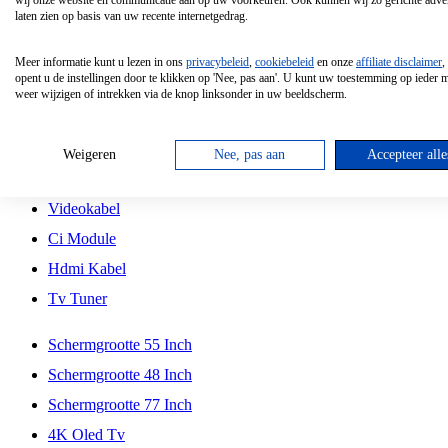
wij onze website en communicatie aan op uw voorkeuren. Ook kunnen wij zo gerichte adver
Tcl
laten zien op basis van uw recente internetgedrag.
Schermgrootte 70 Inch
Meer informatie kunt u lezen in ons
privacybeleid
,
cookiebeleid
en onze
affiliate disclaimer
,
Hd Led Tv
opent u de instellingen door te klikken op 'Nee, pas aan'. U kunt uw toestemming op ieder
weer wijzigen of intrekken via de knop linksonder in uw beeldscherm.
Tv Beugel
Antennekabel
Weigeren
Nee, pas aan
Accepteer alle
Universele Afstandsbediening
Videokabel
Ci Module
Hdmi Kabel
Tv Tuner
Schermgrootte 55 Inch
Schermgrootte 48 Inch
Schermgrootte 77 Inch
4K Oled Tv