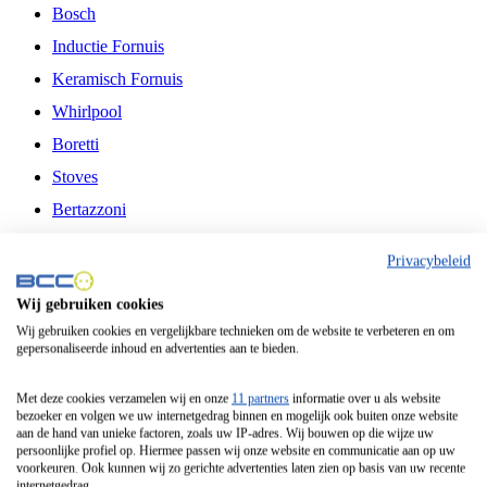
Bosch
Inductie Fornuis
Keramisch Fornuis
Whirlpool
Boretti
Stoves
Bertazzoni
Belling
Privacybeleid
Fitelli
Wij gebruiken cookies
Airfryer
Wij gebruiken cookies en vergelijkbare technieken om de website te verbeteren en om
gepersonaliseerde inhoud en advertenties aan te bieden.
Frituurpan
Contactgrill
Met deze cookies verzamelen wij en onze
11 partners
informatie over u als website
bezoeker en volgen we uw internetgedrag binnen en mogelijk ook buiten onze website
Broodbakmachine
aan de hand van unieke factoren, zoals uw IP-adres. Wij bouwen op die wijze uw
persoonlijke profiel op. Hiermee passen wij onze website en communicatie aan op uw
Broodrooster
voorkeuren. Ook kunnen wij zo gerichte advertenties laten zien op basis van uw recente
internetgedrag.