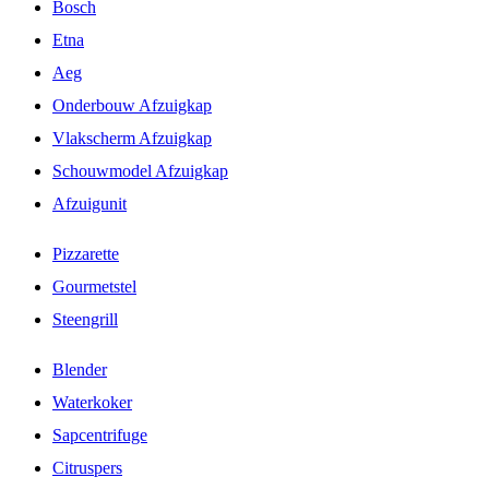
Bosch
Etna
Aeg
Onderbouw Afzuigkap
Vlakscherm Afzuigkap
Schouwmodel Afzuigkap
Afzuigunit
Pizzarette
Gourmetstel
Steengrill
Blender
Waterkoker
Sapcentrifuge
Citruspers