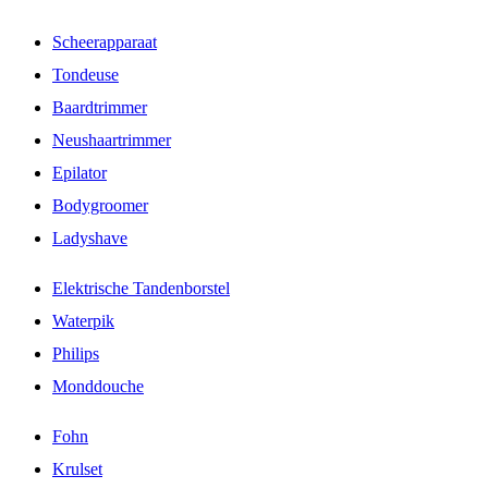
Scheerapparaat
Tondeuse
Baardtrimmer
Neushaartrimmer
Epilator
Bodygroomer
Ladyshave
Elektrische Tandenborstel
Waterpik
Philips
Monddouche
Fohn
Krulset