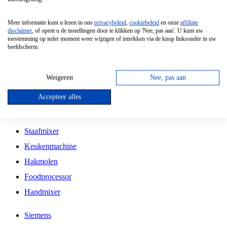
Grillplaat
Meer informatie kunt u lezen in ons
privacybeleid
,
cookiebeleid
en onze
affiliate
Vrijstaande Magnetron
disclaimer
, of opent u de instellingen door te klikken op 'Nee, pas aan'. U kunt uw
toestemming op ieder moment weer wijzigen of intrekken via de knop linksonder in uw
Vrijstaande Kookplaat
beeldscherm.
Inbouw Inductie Kookplaat
Inbouw Gaskookplaat
Weigeren
Nee, pas aan
Inbouw Keramische Kookplaat
Accepteer alles
Kookplaat Accessoires
Staafmixer
Keukenmachine
Hakmolen
Foodprocessor
Handmixer
Siemens