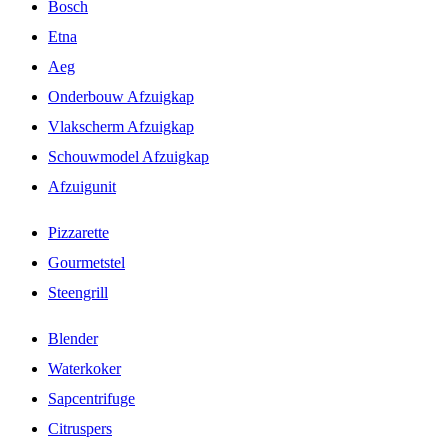
Bosch
Etna
Aeg
Onderbouw Afzuigkap
Vlakscherm Afzuigkap
Schouwmodel Afzuigkap
Afzuigunit
Pizzarette
Gourmetstel
Steengrill
Blender
Waterkoker
Sapcentrifuge
Citruspers