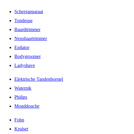
Scheerapparaat
Tondeuse
Baardtrimmer
Neushaartrimmer
Epilator
Bodygroomer
Ladyshave
Elektrische Tandenborstel
Waterpik
Philips
Monddouche
Fohn
Krulset