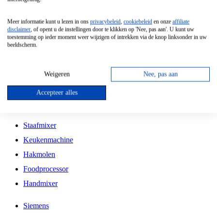
Grillplaat
Meer informatie kunt u lezen in ons
privacybeleid
,
cookiebeleid
en onze
affiliate
Vrijstaande Magnetron
disclaimer
, of opent u de instellingen door te klikken op 'Nee, pas aan'. U kunt uw
toestemming op ieder moment weer wijzigen of intrekken via de knop linksonder in uw
Vrijstaande Kookplaat
beeldscherm.
Inbouw Inductie Kookplaat
Inbouw Gaskookplaat
Weigeren
Nee, pas aan
Inbouw Keramische Kookplaat
Accepteer alles
Kookplaat Accessoires
Staafmixer
Keukenmachine
Hakmolen
Foodprocessor
Handmixer
Siemens