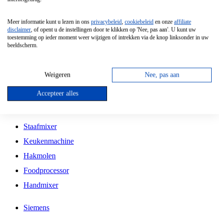
Grillplaat
Meer informatie kunt u lezen in ons
privacybeleid
,
cookiebeleid
en onze
affiliate
Vrijstaande Magnetron
disclaimer
, of opent u de instellingen door te klikken op 'Nee, pas aan'. U kunt uw
toestemming op ieder moment weer wijzigen of intrekken via de knop linksonder in uw
Vrijstaande Kookplaat
beeldscherm.
Inbouw Inductie Kookplaat
Inbouw Gaskookplaat
Weigeren
Nee, pas aan
Inbouw Keramische Kookplaat
Accepteer alles
Kookplaat Accessoires
Staafmixer
Keukenmachine
Hakmolen
Foodprocessor
Handmixer
Siemens