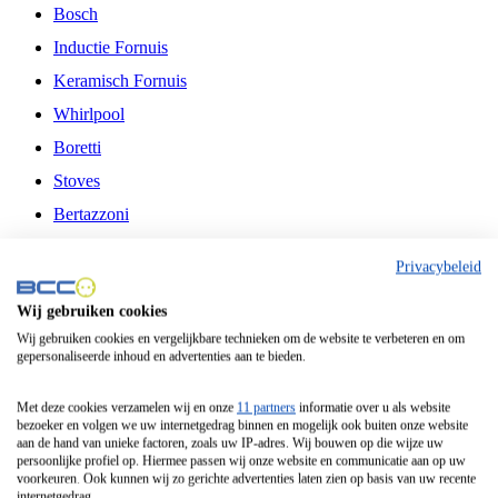
Bosch
Inductie Fornuis
Keramisch Fornuis
Whirlpool
Boretti
Stoves
Bertazzoni
Belling
Privacybeleid
Fitelli
Wij gebruiken cookies
Airfryer
Wij gebruiken cookies en vergelijkbare technieken om de website te verbeteren en om
gepersonaliseerde inhoud en advertenties aan te bieden.
Frituurpan
Contactgrill
Met deze cookies verzamelen wij en onze
11 partners
informatie over u als website
bezoeker en volgen we uw internetgedrag binnen en mogelijk ook buiten onze website
Broodbakmachine
aan de hand van unieke factoren, zoals uw IP-adres. Wij bouwen op die wijze uw
persoonlijke profiel op. Hiermee passen wij onze website en communicatie aan op uw
Broodrooster
voorkeuren. Ook kunnen wij zo gerichte advertenties laten zien op basis van uw recente
internetgedrag.