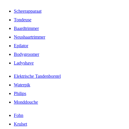
Scheerapparaat
Tondeuse
Baardtrimmer
Neushaartrimmer
Epilator
Bodygroomer
Ladyshave
Elektrische Tandenborstel
Waterpik
Philips
Monddouche
Fohn
Krulset