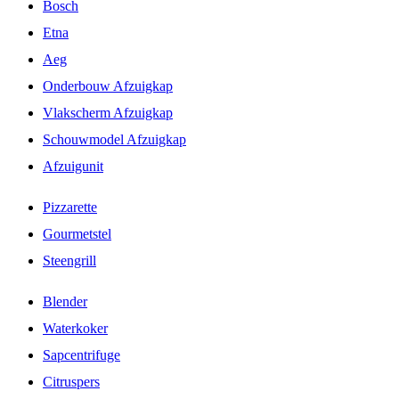
Bosch
Etna
Aeg
Onderbouw Afzuigkap
Vlakscherm Afzuigkap
Schouwmodel Afzuigkap
Afzuigunit
Pizzarette
Gourmetstel
Steengrill
Blender
Waterkoker
Sapcentrifuge
Citruspers