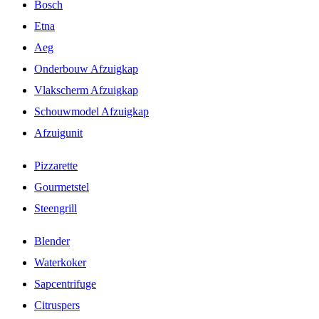
Bosch
Etna
Aeg
Onderbouw Afzuigkap
Vlakscherm Afzuigkap
Schouwmodel Afzuigkap
Afzuigunit
Pizzarette
Gourmetstel
Steengrill
Blender
Waterkoker
Sapcentrifuge
Citruspers