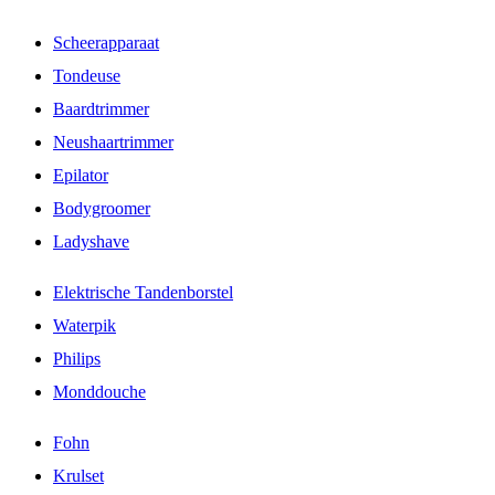
Scheerapparaat
Tondeuse
Baardtrimmer
Neushaartrimmer
Epilator
Bodygroomer
Ladyshave
Elektrische Tandenborstel
Waterpik
Philips
Monddouche
Fohn
Krulset