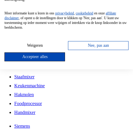
Grillplaat
Meer informatie kunt u lezen in ons
privacybeleid
,
cookiebeleid
en onze
affiliate
Vrijstaande Magnetron
disclaimer
, of opent u de instellingen door te klikken op 'Nee, pas aan'. U kunt uw
toestemming op ieder moment weer wijzigen of intrekken via de knop linksonder in uw
Vrijstaande Kookplaat
beeldscherm.
Inbouw Inductie Kookplaat
Inbouw Gaskookplaat
Weigeren
Nee, pas aan
Inbouw Keramische Kookplaat
Accepteer alles
Kookplaat Accessoires
Staafmixer
Keukenmachine
Hakmolen
Foodprocessor
Handmixer
Siemens