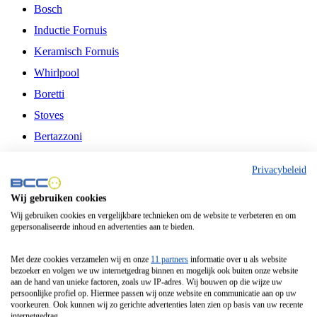
Bosch
Inductie Fornuis
Keramisch Fornuis
Whirlpool
Boretti
Stoves
Bertazzoni
Belling
Privacybeleid
Fitelli
Wij gebruiken cookies
Airfryer
Wij gebruiken cookies en vergelijkbare technieken om de website te verbeteren en om
gepersonaliseerde inhoud en advertenties aan te bieden.
Frituurpan
Contactgrill
Met deze cookies verzamelen wij en onze
11 partners
informatie over u als website
bezoeker en volgen we uw internetgedrag binnen en mogelijk ook buiten onze website
Broodbakmachine
aan de hand van unieke factoren, zoals uw IP-adres. Wij bouwen op die wijze uw
persoonlijke profiel op. Hiermee passen wij onze website en communicatie aan op uw
Broodrooster
voorkeuren. Ook kunnen wij zo gerichte advertenties laten zien op basis van uw recente
internetgedrag.