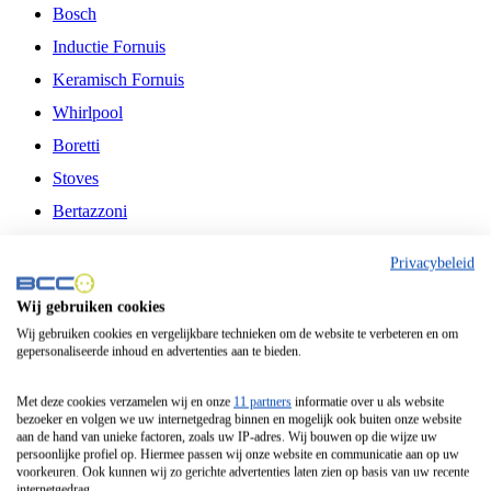
Bosch
Inductie Fornuis
Keramisch Fornuis
Whirlpool
Boretti
Stoves
Bertazzoni
Belling
Privacybeleid
Fitelli
Wij gebruiken cookies
Airfryer
Wij gebruiken cookies en vergelijkbare technieken om de website te verbeteren en om
gepersonaliseerde inhoud en advertenties aan te bieden.
Frituurpan
Contactgrill
Met deze cookies verzamelen wij en onze
11 partners
informatie over u als website
bezoeker en volgen we uw internetgedrag binnen en mogelijk ook buiten onze website
Broodbakmachine
aan de hand van unieke factoren, zoals uw IP-adres. Wij bouwen op die wijze uw
persoonlijke profiel op. Hiermee passen wij onze website en communicatie aan op uw
Broodrooster
voorkeuren. Ook kunnen wij zo gerichte advertenties laten zien op basis van uw recente
internetgedrag.