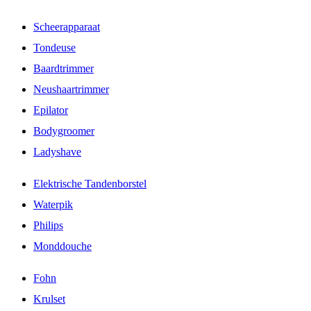
Scheerapparaat
Tondeuse
Baardtrimmer
Neushaartrimmer
Epilator
Bodygroomer
Ladyshave
Elektrische Tandenborstel
Waterpik
Philips
Monddouche
Fohn
Krulset