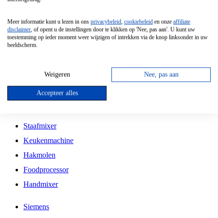
Grillplaat
Meer informatie kunt u lezen in ons
privacybeleid
,
cookiebeleid
en onze
affiliate
Vrijstaande Magnetron
disclaimer
, of opent u de instellingen door te klikken op 'Nee, pas aan'. U kunt uw
toestemming op ieder moment weer wijzigen of intrekken via de knop linksonder in uw
Vrijstaande Kookplaat
beeldscherm.
Inbouw Inductie Kookplaat
Inbouw Gaskookplaat
Weigeren
Nee, pas aan
Inbouw Keramische Kookplaat
Accepteer alles
Kookplaat Accessoires
Staafmixer
Keukenmachine
Hakmolen
Foodprocessor
Handmixer
Siemens