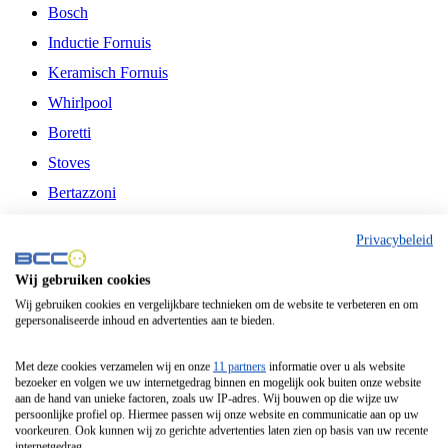
Bosch
Inductie Fornuis
Keramisch Fornuis
Whirlpool
Boretti
Stoves
Bertazzoni
Belling
Privacybeleid
Fitelli
Wij gebruiken cookies
Airfryer
Wij gebruiken cookies en vergelijkbare technieken om de website te verbeteren en om
gepersonaliseerde inhoud en advertenties aan te bieden.
Frituurpan
Contactgrill
Met deze cookies verzamelen wij en onze
11 partners
informatie over u als website
bezoeker en volgen we uw internetgedrag binnen en mogelijk ook buiten onze website
Broodbakmachine
aan de hand van unieke factoren, zoals uw IP-adres. Wij bouwen op die wijze uw
persoonlijke profiel op. Hiermee passen wij onze website en communicatie aan op uw
Broodrooster
voorkeuren. Ook kunnen wij zo gerichte advertenties laten zien op basis van uw recente
internetgedrag.