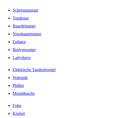
Scheerapparaat
Tondeuse
Baardtrimmer
Neushaartrimmer
Epilator
Bodygroomer
Ladyshave
Elektrische Tandenborstel
Waterpik
Philips
Monddouche
Fohn
Krulset