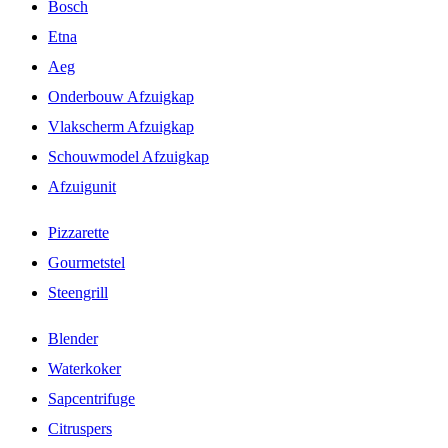
Bosch
Etna
Aeg
Onderbouw Afzuigkap
Vlakscherm Afzuigkap
Schouwmodel Afzuigkap
Afzuigunit
Pizzarette
Gourmetstel
Steengrill
Blender
Waterkoker
Sapcentrifuge
Citruspers