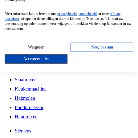
Grillplaat
Meer informatie kunt u lezen in ons
privacybeleid
,
cookiebeleid
en onze
affiliate
Vrijstaande Magnetron
disclaimer
, of opent u de instellingen door te klikken op 'Nee, pas aan'. U kunt uw
toestemming op ieder moment weer wijzigen of intrekken via de knop linksonder in uw
Vrijstaande Kookplaat
beeldscherm.
Inbouw Inductie Kookplaat
Inbouw Gaskookplaat
Weigeren
Nee, pas aan
Inbouw Keramische Kookplaat
Accepteer alles
Kookplaat Accessoires
Staafmixer
Keukenmachine
Hakmolen
Foodprocessor
Handmixer
Siemens