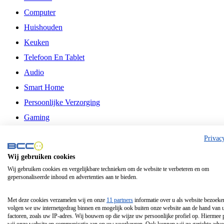
Computer
Huishouden
Keuken
Telefoon En Tablet
Audio
Smart Home
Persoonlijke Verzorging
Gaming
Vrije Tijd
Privac
Philips
Wij gebruiken cookies
Wij gebruiken cookies en vergelijkbare technieken om de website te verbeteren en om
Schermgrootte 24 Inch
gepersonaliseerde inhoud en advertenties aan te bieden.
Schermgrootte 75 Inch
Schermgrootte 85 Inch
Met deze cookies verzamelen wij en onze
11 partners
informatie over u als website bezoeke
volgen we uw internetgedrag binnen en mogelijk ook buiten onze website aan de hand van 
Schermgrootte 98 Inch
factoren, zoals uw IP-adres. Wij bouwen op die wijze uw persoonlijke profiel op. Hiermee 