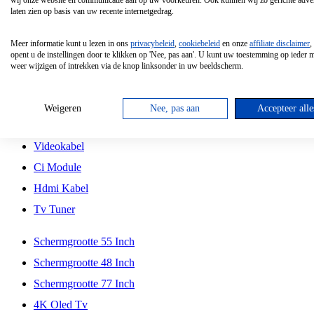
wij onze website en communicatie aan op uw voorkeuren. Ook kunnen wij zo gerichte adver
Tcl
laten zien op basis van uw recente internetgedrag.
Schermgrootte 70 Inch
Meer informatie kunt u lezen in ons
privacybeleid
,
cookiebeleid
en onze
affiliate disclaimer
,
Hd Led Tv
opent u de instellingen door te klikken op 'Nee, pas aan'. U kunt uw toestemming op ieder
weer wijzigen of intrekken via de knop linksonder in uw beeldscherm.
Tv Beugel
Antennekabel
Weigeren
Nee, pas aan
Accepteer alle
Universele Afstandsbediening
Videokabel
Ci Module
Hdmi Kabel
Tv Tuner
Schermgrootte 55 Inch
Schermgrootte 48 Inch
Schermgrootte 77 Inch
4K Oled Tv