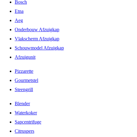
Bosch
Etna
Aeg
Onderbouw Afzuigkap
Vlakscherm Afzuigkap
Schouwmodel Afzuigkap
Afzuigunit
Pizzarette
Gourmetstel
Steengrill
Blender
Waterkoker
Sapcentrifuge
Citruspers