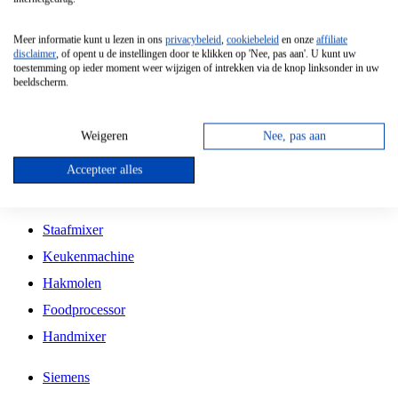
Grillplaat
Meer informatie kunt u lezen in ons
privacybeleid
,
cookiebeleid
en onze
affiliate
Vrijstaande Magnetron
disclaimer
, of opent u de instellingen door te klikken op 'Nee, pas aan'. U kunt uw
toestemming op ieder moment weer wijzigen of intrekken via de knop linksonder in uw
Vrijstaande Kookplaat
beeldscherm.
Inbouw Inductie Kookplaat
Inbouw Gaskookplaat
Weigeren
Nee, pas aan
Inbouw Keramische Kookplaat
Accepteer alles
Kookplaat Accessoires
Staafmixer
Keukenmachine
Hakmolen
Foodprocessor
Handmixer
Siemens