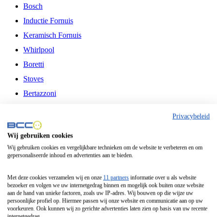
Bosch
Inductie Fornuis
Keramisch Fornuis
Whirlpool
Boretti
Stoves
Bertazzoni
Belling
Privacybeleid
Fitelli
Wij gebruiken cookies
Airfryer
Wij gebruiken cookies en vergelijkbare technieken om de website te verbeteren en om
gepersonaliseerde inhoud en advertenties aan te bieden.
Frituurpan
Contactgrill
Met deze cookies verzamelen wij en onze
11 partners
informatie over u als website
bezoeker en volgen we uw internetgedrag binnen en mogelijk ook buiten onze website
Broodbakmachine
aan de hand van unieke factoren, zoals uw IP-adres. Wij bouwen op die wijze uw
persoonlijke profiel op. Hiermee passen wij onze website en communicatie aan op uw
Broodrooster
voorkeuren. Ook kunnen wij zo gerichte advertenties laten zien op basis van uw recente
internetgedrag.