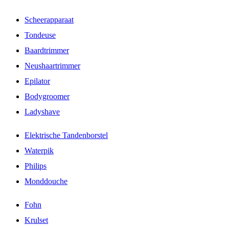
Scheerapparaat
Tondeuse
Baardtrimmer
Neushaartrimmer
Epilator
Bodygroomer
Ladyshave
Elektrische Tandenborstel
Waterpik
Philips
Monddouche
Fohn
Krulset