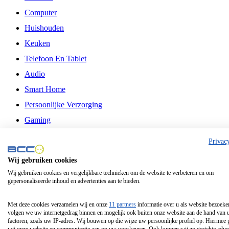
Computer
Huishouden
Keuken
Telefoon En Tablet
Audio
Smart Home
Persoonlijke Verzorging
Gaming
Vrije Tijd
Privac
Philips
Wij gebruiken cookies
Wij gebruiken cookies en vergelijkbare technieken om de website te verbeteren en om
Schermgrootte 24 Inch
gepersonaliseerde inhoud en advertenties aan te bieden.
Schermgrootte 75 Inch
Schermgrootte 85 Inch
Met deze cookies verzamelen wij en onze
11 partners
informatie over u als website bezoeke
volgen we uw internetgedrag binnen en mogelijk ook buiten onze website aan de hand van 
Schermgrootte 98 Inch
factoren, zoals uw IP-adres. Wij bouwen op die wijze uw persoonlijke profiel op. Hiermee 