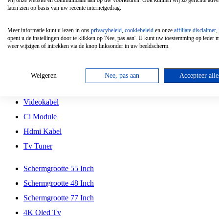
wij onze website en communicatie aan op uw voorkeuren. Ook kunnen wij zo gerichte adver
Tcl
laten zien op basis van uw recente internetgedrag.
Schermgrootte 70 Inch
Meer informatie kunt u lezen in ons
privacybeleid
,
cookiebeleid
en onze
affiliate disclaimer
,
Hd Led Tv
opent u de instellingen door te klikken op 'Nee, pas aan'. U kunt uw toestemming op ieder
weer wijzigen of intrekken via de knop linksonder in uw beeldscherm.
Tv Beugel
Antennekabel
Weigeren
Nee, pas aan
Accepteer alle
Universele Afstandsbediening
Videokabel
Ci Module
Hdmi Kabel
Tv Tuner
Schermgrootte 55 Inch
Schermgrootte 48 Inch
Schermgrootte 77 Inch
4K Oled Tv