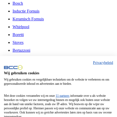
Bosch
Inductie Fornuis
Keramisch Fornuis
Whirlpool
Boretti
Stoves
Bertazzoni
Belling
Privacybeleid
Fitelli
Wij gebruiken cookies
Airfryer
Wij gebruiken cookies en vergelijkbare technieken om de website te verbeteren en om
gepersonaliseerde inhoud en advertenties aan te bieden.
Frituurpan
Contactgrill
Met deze cookies verzamelen wij en onze
11 partners
informatie over u als website
bezoeker en volgen we uw internetgedrag binnen en mogelijk ook buiten onze website
Broodbakmachine
aan de hand van unieke factoren, zoals uw IP-adres. Wij bouwen op die wijze uw
persoonlijke profiel op. Hiermee passen wij onze website en communicatie aan op uw
Broodrooster
voorkeuren. Ook kunnen wij zo gerichte advertenties laten zien op basis van uw recente
internetgedrag.