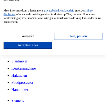
Grillplaat
Meer informatie kunt u lezen in ons
privacybeleid
,
cookiebeleid
en onze
affiliate
Vrijstaande Magnetron
disclaimer
, of opent u de instellingen door te klikken op 'Nee, pas aan'. U kunt uw
toestemming op ieder moment weer wijzigen of intrekken via de knop linksonder in uw
Vrijstaande Kookplaat
beeldscherm.
Inbouw Inductie Kookplaat
Inbouw Gaskookplaat
Weigeren
Nee, pas aan
Inbouw Keramische Kookplaat
Accepteer alles
Kookplaat Accessoires
Staafmixer
Keukenmachine
Hakmolen
Foodprocessor
Handmixer
Siemens