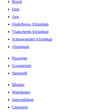
Bosch
Etna
Aeg
Onderbouw Afzuigkap
Vlakscherm Afzuigkap
Schouwmodel Afzuigkap
Afzuigunit
Pizzarette
Gourmetstel
Steengrill
Blender
Waterkoker
Sapcentrifuge
Citruspers