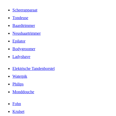
Scheerapparaat
Tondeuse
Baardtrimmer
Neushaartrimmer
Epilator
Bodygroomer
Ladyshave
Elektrische Tandenborstel
Waterpik
Philips
Monddouche
Fohn
Krulset