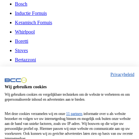
Bosch
Inductie Fornuis
Keramisch Fornuis
Whirlpool
Boretti
Stoves
Bertazzoni
Belling
Privacybeleid
Fitelli
Wij gebruiken cookies
Airfryer
Wij gebruiken cookies en vergelijkbare technieken om de website te verbeteren en om
gepersonaliseerde inhoud en advertenties aan te bieden.
Frituurpan
Contactgrill
Met deze cookies verzamelen wij en onze
11 partners
informatie over u als website
bezoeker en volgen we uw internetgedrag binnen en mogelijk ook buiten onze website
Broodbakmachine
aan de hand van unieke factoren, zoals uw IP-adres. Wij bouwen op die wijze uw
persoonlijke profiel op. Hiermee passen wij onze website en communicatie aan op uw
Broodrooster
voorkeuren. Ook kunnen wij zo gerichte advertenties laten zien op basis van uw recente
internetgedrag.