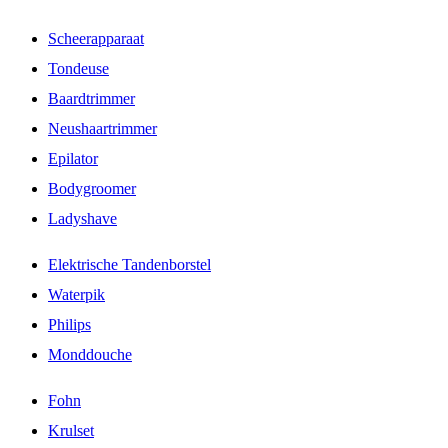
Scheerapparaat
Tondeuse
Baardtrimmer
Neushaartrimmer
Epilator
Bodygroomer
Ladyshave
Elektrische Tandenborstel
Waterpik
Philips
Monddouche
Fohn
Krulset