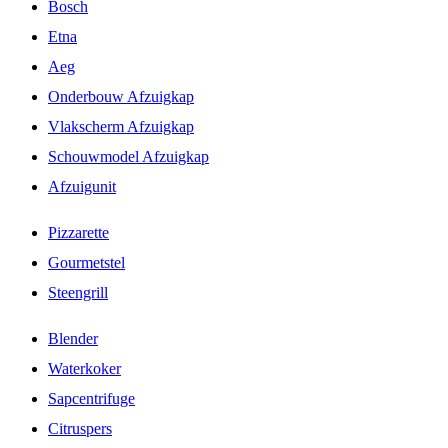
Bosch
Etna
Aeg
Onderbouw Afzuigkap
Vlakscherm Afzuigkap
Schouwmodel Afzuigkap
Afzuigunit
Pizzarette
Gourmetstel
Steengrill
Blender
Waterkoker
Sapcentrifuge
Citruspers