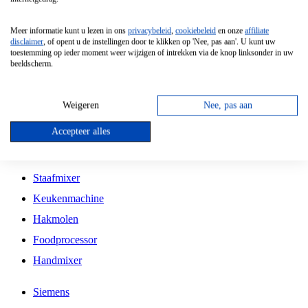
Grillplaat
Meer informatie kunt u lezen in ons
privacybeleid
,
cookiebeleid
en onze
affiliate
Vrijstaande Magnetron
disclaimer
, of opent u de instellingen door te klikken op 'Nee, pas aan'. U kunt uw
toestemming op ieder moment weer wijzigen of intrekken via de knop linksonder in uw
Vrijstaande Kookplaat
beeldscherm.
Inbouw Inductie Kookplaat
Inbouw Gaskookplaat
Weigeren
Nee, pas aan
Inbouw Keramische Kookplaat
Accepteer alles
Kookplaat Accessoires
Staafmixer
Keukenmachine
Hakmolen
Foodprocessor
Handmixer
Siemens