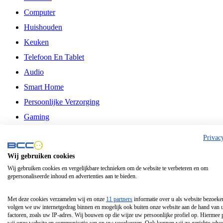
Computer
Huishouden
Keuken
Telefoon En Tablet
Audio
Smart Home
Persoonlijke Verzorging
Gaming
Vrije Tijd
Privac
Philips
Wij gebruiken cookies
Wij gebruiken cookies en vergelijkbare technieken om de website te verbeteren en om
Schermgrootte 24 Inch
gepersonaliseerde inhoud en advertenties aan te bieden.
Schermgrootte 75 Inch
Schermgrootte 85 Inch
Met deze cookies verzamelen wij en onze
11 partners
informatie over u als website bezoeke
volgen we uw internetgedrag binnen en mogelijk ook buiten onze website aan de hand van 
Schermgrootte 98 Inch
factoren, zoals uw IP-adres. Wij bouwen op die wijze uw persoonlijke profiel op. Hiermee 