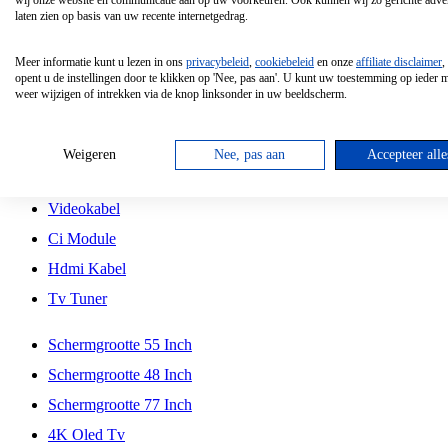
wij onze website en communicatie aan op uw voorkeuren. Ook kunnen wij zo gerichte adver
Tcl
laten zien op basis van uw recente internetgedrag.
Schermgrootte 70 Inch
Meer informatie kunt u lezen in ons
privacybeleid
,
cookiebeleid
en onze
affiliate disclaimer
,
Hd Led Tv
opent u de instellingen door te klikken op 'Nee, pas aan'. U kunt uw toestemming op ieder
weer wijzigen of intrekken via de knop linksonder in uw beeldscherm.
Tv Beugel
Antennekabel
Weigeren
Nee, pas aan
Accepteer alle
Universele Afstandsbediening
Videokabel
Ci Module
Hdmi Kabel
Tv Tuner
Schermgrootte 55 Inch
Schermgrootte 48 Inch
Schermgrootte 77 Inch
4K Oled Tv