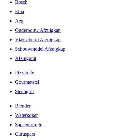
Bosch
Etna
Aeg
Onderbouw Afzuigkap
Vlakscherm Afzuigkap
Schouwmodel Afzuigkap
Afzuigunit
Pizzarette
Gourmetstel
Steengrill
Blender
Waterkoker
Sapcentrifuge
Citruspers