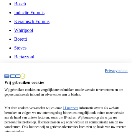
Bosch
Inductie Fornuis
Keramisch Fornuis
Whirlpool
Boretti
Stoves
Bertazzoni
Belling
Privacybeleid
Fitelli
Wij gebruiken cookies
Airfryer
Wij gebruiken cookies en vergelijkbare technieken om de website te verbeteren en om
gepersonaliseerde inhoud en advertenties aan te bieden.
Frituurpan
Contactgrill
Met deze cookies verzamelen wij en onze
11 partners
informatie over u als website
bezoeker en volgen we uw internetgedrag binnen en mogelijk ook buiten onze website
Broodbakmachine
aan de hand van unieke factoren, zoals uw IP-adres. Wij bouwen op die wijze uw
persoonlijke profiel op. Hiermee passen wij onze website en communicatie aan op uw
Broodrooster
voorkeuren. Ook kunnen wij zo gerichte advertenties laten zien op basis van uw recente
internetgedrag.