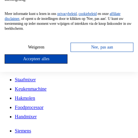
Grillplaat
Meer informatie kunt u lezen in ons
privacybeleid
,
cookiebeleid
en onze
affiliate
Vrijstaande Magnetron
disclaimer
, of opent u de instellingen door te klikken op 'Nee, pas aan'. U kunt uw
toestemming op ieder moment weer wijzigen of intrekken via de knop linksonder in uw
Vrijstaande Kookplaat
beeldscherm.
Inbouw Inductie Kookplaat
Inbouw Gaskookplaat
Weigeren
Nee, pas aan
Inbouw Keramische Kookplaat
Accepteer alles
Kookplaat Accessoires
Staafmixer
Keukenmachine
Hakmolen
Foodprocessor
Handmixer
Siemens