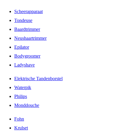
Scheerapparaat
Tondeuse
Baardtrimmer
Neushaartrimmer
Epilator
Bodygroomer
Ladyshave
Elektrische Tandenborstel
Waterpik
Philips
Monddouche
Fohn
Krulset