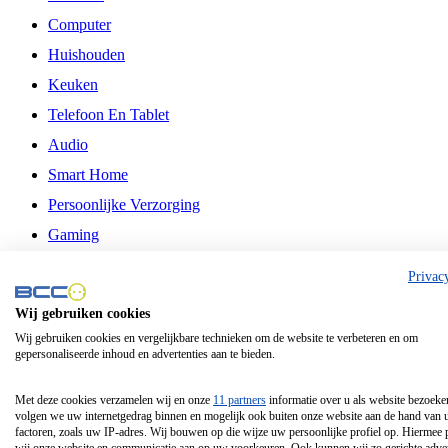
Computer
Huishouden
Keuken
Telefoon En Tablet
Audio
Smart Home
Persoonlijke Verzorging
Gaming
Vrije Tijd
Privac
Philips
Wij gebruiken cookies
Wij gebruiken cookies en vergelijkbare technieken om de website te verbeteren en om
Schermgrootte 24 Inch
gepersonaliseerde inhoud en advertenties aan te bieden.
Schermgrootte 75 Inch
Schermgrootte 85 Inch
Met deze cookies verzamelen wij en onze
11 partners
informatie over u als website bezoeke
volgen we uw internetgedrag binnen en mogelijk ook buiten onze website aan de hand van 
Schermgrootte 98 Inch
factoren, zoals uw IP-adres. Wij bouwen op die wijze uw persoonlijke profiel op. Hiermee 