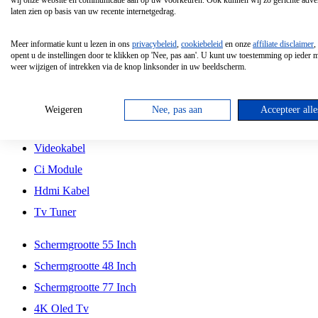
wij onze website en communicatie aan op uw voorkeuren. Ook kunnen wij zo gerichte adver
Tcl
laten zien op basis van uw recente internetgedrag.
Schermgrootte 70 Inch
Meer informatie kunt u lezen in ons
privacybeleid
,
cookiebeleid
en onze
affiliate disclaimer
,
Hd Led Tv
opent u de instellingen door te klikken op 'Nee, pas aan'. U kunt uw toestemming op ieder
weer wijzigen of intrekken via de knop linksonder in uw beeldscherm.
Tv Beugel
Antennekabel
Weigeren
Nee, pas aan
Accepteer alle
Universele Afstandsbediening
Videokabel
Ci Module
Hdmi Kabel
Tv Tuner
Schermgrootte 55 Inch
Schermgrootte 48 Inch
Schermgrootte 77 Inch
4K Oled Tv