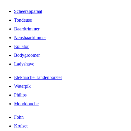
Scheerapparaat
Tondeuse
Baardtrimmer
Neushaartrimmer
Epilator
Bodygroomer
Ladyshave
Elektrische Tandenborstel
Waterpik
Philips
Monddouche
Fohn
Krulset