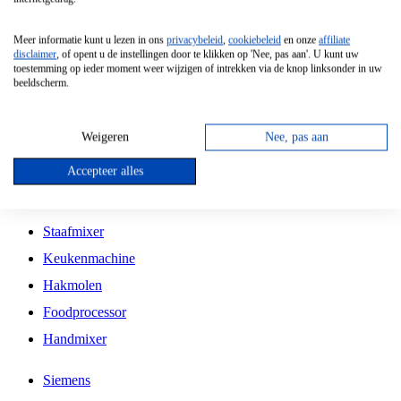
Grillplaat
Meer informatie kunt u lezen in ons
privacybeleid
,
cookiebeleid
en onze
affiliate
Vrijstaande Magnetron
disclaimer
, of opent u de instellingen door te klikken op 'Nee, pas aan'. U kunt uw
toestemming op ieder moment weer wijzigen of intrekken via de knop linksonder in uw
Vrijstaande Kookplaat
beeldscherm.
Inbouw Inductie Kookplaat
Inbouw Gaskookplaat
Weigeren
Nee, pas aan
Inbouw Keramische Kookplaat
Accepteer alles
Kookplaat Accessoires
Staafmixer
Keukenmachine
Hakmolen
Foodprocessor
Handmixer
Siemens