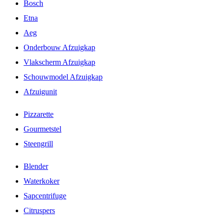
Bosch
Etna
Aeg
Onderbouw Afzuigkap
Vlakscherm Afzuigkap
Schouwmodel Afzuigkap
Afzuigunit
Pizzarette
Gourmetstel
Steengrill
Blender
Waterkoker
Sapcentrifuge
Citruspers