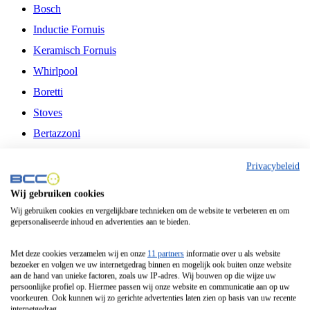
Bosch
Inductie Fornuis
Keramisch Fornuis
Whirlpool
Boretti
Stoves
Bertazzoni
Belling
Privacybeleid
Fitelli
Wij gebruiken cookies
Airfryer
Wij gebruiken cookies en vergelijkbare technieken om de website te verbeteren en om
gepersonaliseerde inhoud en advertenties aan te bieden.
Frituurpan
Contactgrill
Met deze cookies verzamelen wij en onze
11 partners
informatie over u als website
bezoeker en volgen we uw internetgedrag binnen en mogelijk ook buiten onze website
Broodbakmachine
aan de hand van unieke factoren, zoals uw IP-adres. Wij bouwen op die wijze uw
persoonlijke profiel op. Hiermee passen wij onze website en communicatie aan op uw
Broodrooster
voorkeuren. Ook kunnen wij zo gerichte advertenties laten zien op basis van uw recente
internetgedrag.