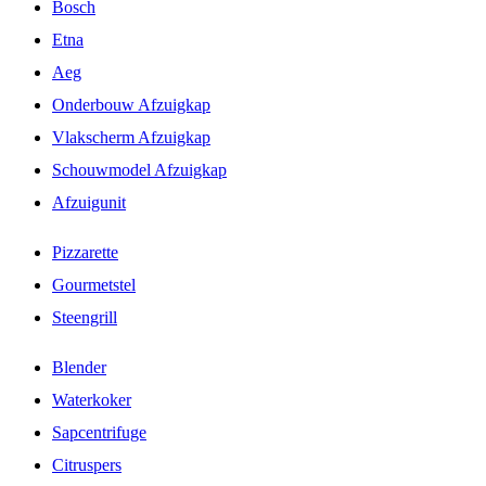
Bosch
Etna
Aeg
Onderbouw Afzuigkap
Vlakscherm Afzuigkap
Schouwmodel Afzuigkap
Afzuigunit
Pizzarette
Gourmetstel
Steengrill
Blender
Waterkoker
Sapcentrifuge
Citruspers