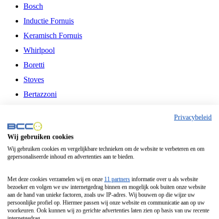
Bosch
Inductie Fornuis
Keramisch Fornuis
Whirlpool
Boretti
Stoves
Bertazzoni
Belling
Privacybeleid
Fitelli
Wij gebruiken cookies
Airfryer
Wij gebruiken cookies en vergelijkbare technieken om de website te verbeteren en om
gepersonaliseerde inhoud en advertenties aan te bieden.
Frituurpan
Contactgrill
Met deze cookies verzamelen wij en onze
11 partners
informatie over u als website
bezoeker en volgen we uw internetgedrag binnen en mogelijk ook buiten onze website
Broodbakmachine
aan de hand van unieke factoren, zoals uw IP-adres. Wij bouwen op die wijze uw
persoonlijke profiel op. Hiermee passen wij onze website en communicatie aan op uw
Broodrooster
voorkeuren. Ook kunnen wij zo gerichte advertenties laten zien op basis van uw recente
internetgedrag.