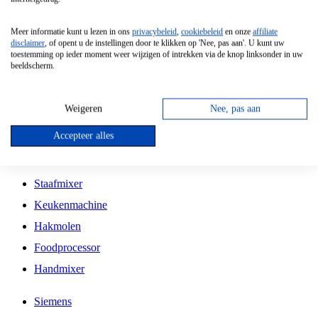
Grillplaat
Meer informatie kunt u lezen in ons
privacybeleid
,
cookiebeleid
en onze
affiliate
Vrijstaande Magnetron
disclaimer
, of opent u de instellingen door te klikken op 'Nee, pas aan'. U kunt uw
toestemming op ieder moment weer wijzigen of intrekken via de knop linksonder in uw
Vrijstaande Kookplaat
beeldscherm.
Inbouw Inductie Kookplaat
Inbouw Gaskookplaat
Weigeren
Nee, pas aan
Inbouw Keramische Kookplaat
Accepteer alles
Kookplaat Accessoires
Staafmixer
Keukenmachine
Hakmolen
Foodprocessor
Handmixer
Siemens