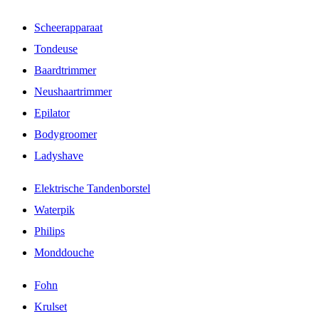
Scheerapparaat
Tondeuse
Baardtrimmer
Neushaartrimmer
Epilator
Bodygroomer
Ladyshave
Elektrische Tandenborstel
Waterpik
Philips
Monddouche
Fohn
Krulset