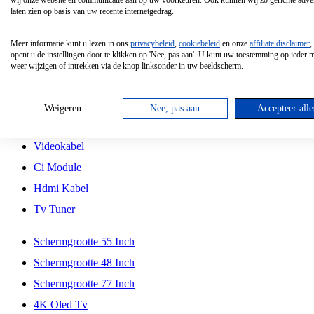
wij onze website en communicatie aan op uw voorkeuren. Ook kunnen wij zo gerichte adver
Tcl
laten zien op basis van uw recente internetgedrag.
Schermgrootte 70 Inch
Meer informatie kunt u lezen in ons
privacybeleid
,
cookiebeleid
en onze
affiliate disclaimer
,
Hd Led Tv
opent u de instellingen door te klikken op 'Nee, pas aan'. U kunt uw toestemming op ieder
weer wijzigen of intrekken via de knop linksonder in uw beeldscherm.
Tv Beugel
Antennekabel
Weigeren
Nee, pas aan
Accepteer alle
Universele Afstandsbediening
Videokabel
Ci Module
Hdmi Kabel
Tv Tuner
Schermgrootte 55 Inch
Schermgrootte 48 Inch
Schermgrootte 77 Inch
4K Oled Tv