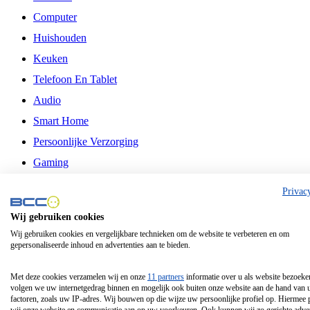
Computer
Huishouden
Keuken
Telefoon En Tablet
Audio
Smart Home
Persoonlijke Verzorging
Gaming
Vrije Tijd
Privac
Philips
Wij gebruiken cookies
Wij gebruiken cookies en vergelijkbare technieken om de website te verbeteren en om
Schermgrootte 24 Inch
gepersonaliseerde inhoud en advertenties aan te bieden.
Schermgrootte 75 Inch
Schermgrootte 85 Inch
Met deze cookies verzamelen wij en onze
11 partners
informatie over u als website bezoeke
volgen we uw internetgedrag binnen en mogelijk ook buiten onze website aan de hand van 
Schermgrootte 98 Inch
factoren, zoals uw IP-adres. Wij bouwen op die wijze uw persoonlijke profiel op. Hiermee 