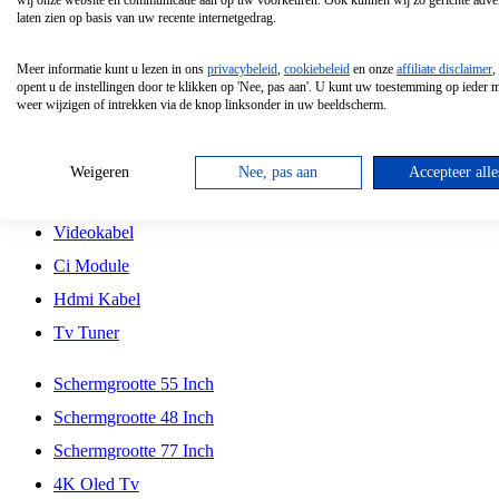
wij onze website en communicatie aan op uw voorkeuren. Ook kunnen wij zo gerichte adver
Tcl
laten zien op basis van uw recente internetgedrag.
Schermgrootte 70 Inch
Meer informatie kunt u lezen in ons
privacybeleid
,
cookiebeleid
en onze
affiliate disclaimer
,
Hd Led Tv
opent u de instellingen door te klikken op 'Nee, pas aan'. U kunt uw toestemming op ieder
weer wijzigen of intrekken via de knop linksonder in uw beeldscherm.
Tv Beugel
Antennekabel
Weigeren
Nee, pas aan
Accepteer alle
Universele Afstandsbediening
Videokabel
Ci Module
Hdmi Kabel
Tv Tuner
Schermgrootte 55 Inch
Schermgrootte 48 Inch
Schermgrootte 77 Inch
4K Oled Tv