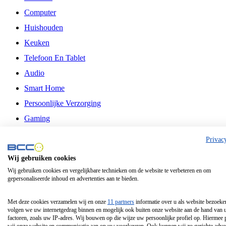
Computer
Huishouden
Keuken
Telefoon En Tablet
Audio
Smart Home
Persoonlijke Verzorging
Gaming
Vrije Tijd
Privac
Philips
Wij gebruiken cookies
Wij gebruiken cookies en vergelijkbare technieken om de website te verbeteren en om
Schermgrootte 24 Inch
gepersonaliseerde inhoud en advertenties aan te bieden.
Schermgrootte 75 Inch
Schermgrootte 85 Inch
Met deze cookies verzamelen wij en onze
11 partners
informatie over u als website bezoeke
volgen we uw internetgedrag binnen en mogelijk ook buiten onze website aan de hand van 
Schermgrootte 98 Inch
factoren, zoals uw IP-adres. Wij bouwen op die wijze uw persoonlijke profiel op. Hiermee 