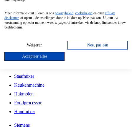
Grillplaat
Meer informatie kunt u lezen in ons
privacybeleid
,
cookiebeleid
en onze
affiliate
Vrijstaande Magnetron
disclaimer
, of opent u de instellingen door te klikken op 'Nee, pas aan'. U kunt uw
toestemming op ieder moment weer wijzigen of intrekken via de knop linksonder in uw
Vrijstaande Kookplaat
beeldscherm.
Inbouw Inductie Kookplaat
Inbouw Gaskookplaat
Weigeren
Nee, pas aan
Inbouw Keramische Kookplaat
Accepteer alles
Kookplaat Accessoires
Staafmixer
Keukenmachine
Hakmolen
Foodprocessor
Handmixer
Siemens