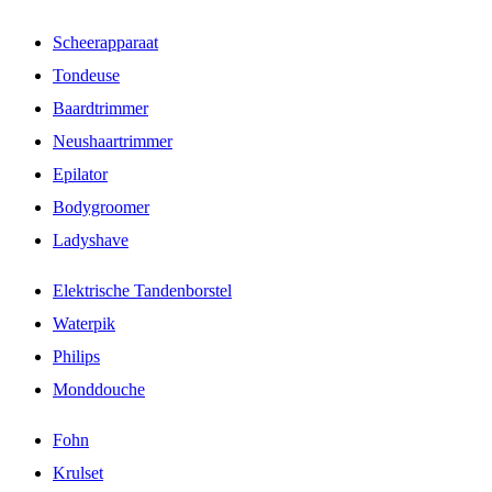
Scheerapparaat
Tondeuse
Baardtrimmer
Neushaartrimmer
Epilator
Bodygroomer
Ladyshave
Elektrische Tandenborstel
Waterpik
Philips
Monddouche
Fohn
Krulset