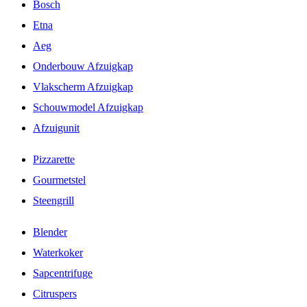
Bosch
Etna
Aeg
Onderbouw Afzuigkap
Vlakscherm Afzuigkap
Schouwmodel Afzuigkap
Afzuigunit
Pizzarette
Gourmetstel
Steengrill
Blender
Waterkoker
Sapcentrifuge
Citruspers