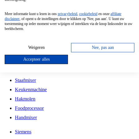
Grillplaat
Meer informatie kunt u lezen in ons
privacybeleid
,
cookiebeleid
en onze
affiliate
Vrijstaande Magnetron
disclaimer
, of opent u de instellingen door te klikken op 'Nee, pas aan'. U kunt uw
toestemming op ieder moment weer wijzigen of intrekken via de knop linksonder in uw
Vrijstaande Kookplaat
beeldscherm.
Inbouw Inductie Kookplaat
Inbouw Gaskookplaat
Weigeren
Nee, pas aan
Inbouw Keramische Kookplaat
Accepteer alles
Kookplaat Accessoires
Staafmixer
Keukenmachine
Hakmolen
Foodprocessor
Handmixer
Siemens