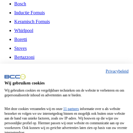
Bosch
Inductie Fornuis
Keramisch Fornuis
Whirlpool
Boretti
Stoves
Bertazzoni
Belling
Privacybeleid
Fitelli
Wij gebruiken cookies
Airfryer
Wij gebruiken cookies en vergelijkbare technieken om de website te verbeteren en om
gepersonaliseerde inhoud en advertenties aan te bieden.
Frituurpan
Contactgrill
Met deze cookies verzamelen wij en onze
11 partners
informatie over u als website
bezoeker en volgen we uw internetgedrag binnen en mogelijk ook buiten onze website
Broodbakmachine
aan de hand van unieke factoren, zoals uw IP-adres. Wij bouwen op die wijze uw
persoonlijke profiel op. Hiermee passen wij onze website en communicatie aan op uw
Broodrooster
voorkeuren. Ook kunnen wij zo gerichte advertenties laten zien op basis van uw recente
internetgedrag.