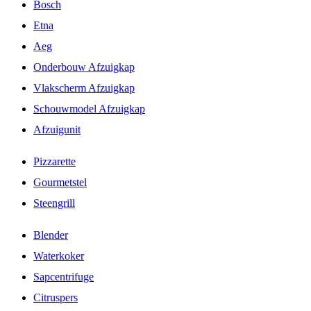
Bosch
Etna
Aeg
Onderbouw Afzuigkap
Vlakscherm Afzuigkap
Schouwmodel Afzuigkap
Afzuigunit
Pizzarette
Gourmetstel
Steengrill
Blender
Waterkoker
Sapcentrifuge
Citruspers