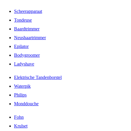
Scheerapparaat
Tondeuse
Baardtrimmer
Neushaartrimmer
Epilator
Bodygroomer
Ladyshave
Elektrische Tandenborstel
Waterpik
Philips
Monddouche
Fohn
Krulset