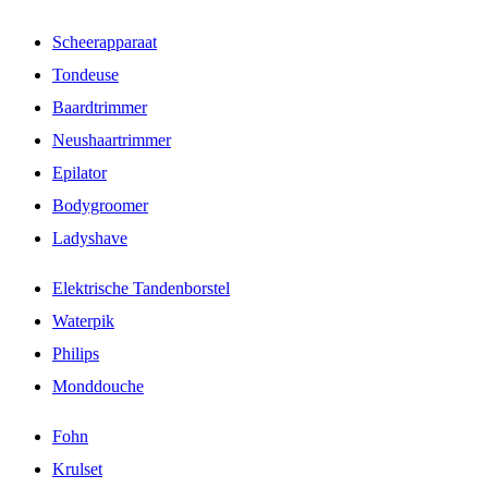
Scheerapparaat
Tondeuse
Baardtrimmer
Neushaartrimmer
Epilator
Bodygroomer
Ladyshave
Elektrische Tandenborstel
Waterpik
Philips
Monddouche
Fohn
Krulset