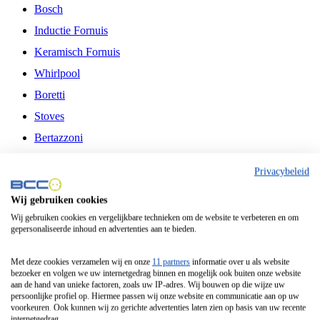
Bosch
Inductie Fornuis
Keramisch Fornuis
Whirlpool
Boretti
Stoves
Bertazzoni
Belling
Privacybeleid
Fitelli
Wij gebruiken cookies
Airfryer
Wij gebruiken cookies en vergelijkbare technieken om de website te verbeteren en om
gepersonaliseerde inhoud en advertenties aan te bieden.
Frituurpan
Contactgrill
Met deze cookies verzamelen wij en onze
11 partners
informatie over u als website
bezoeker en volgen we uw internetgedrag binnen en mogelijk ook buiten onze website
Broodbakmachine
aan de hand van unieke factoren, zoals uw IP-adres. Wij bouwen op die wijze uw
persoonlijke profiel op. Hiermee passen wij onze website en communicatie aan op uw
Broodrooster
voorkeuren. Ook kunnen wij zo gerichte advertenties laten zien op basis van uw recente
internetgedrag.