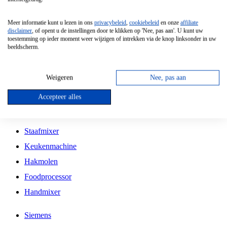
Grillplaat
Meer informatie kunt u lezen in ons
privacybeleid
,
cookiebeleid
en onze
affiliate
Vrijstaande Magnetron
disclaimer
, of opent u de instellingen door te klikken op 'Nee, pas aan'. U kunt uw
toestemming op ieder moment weer wijzigen of intrekken via de knop linksonder in uw
Vrijstaande Kookplaat
beeldscherm.
Inbouw Inductie Kookplaat
Inbouw Gaskookplaat
Weigeren
Nee, pas aan
Inbouw Keramische Kookplaat
Accepteer alles
Kookplaat Accessoires
Staafmixer
Keukenmachine
Hakmolen
Foodprocessor
Handmixer
Siemens