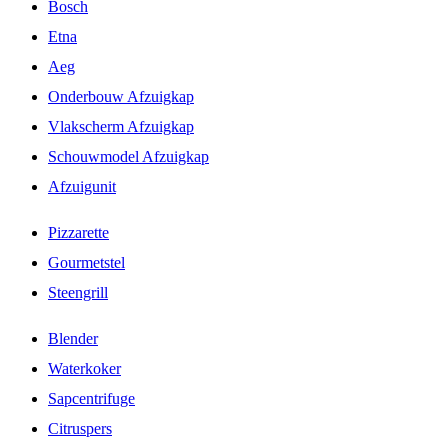
Bosch
Etna
Aeg
Onderbouw Afzuigkap
Vlakscherm Afzuigkap
Schouwmodel Afzuigkap
Afzuigunit
Pizzarette
Gourmetstel
Steengrill
Blender
Waterkoker
Sapcentrifuge
Citruspers