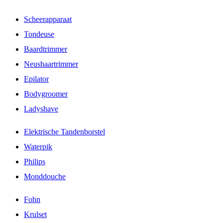
Scheerapparaat
Tondeuse
Baardtrimmer
Neushaartrimmer
Epilator
Bodygroomer
Ladyshave
Elektrische Tandenborstel
Waterpik
Philips
Monddouche
Fohn
Krulset