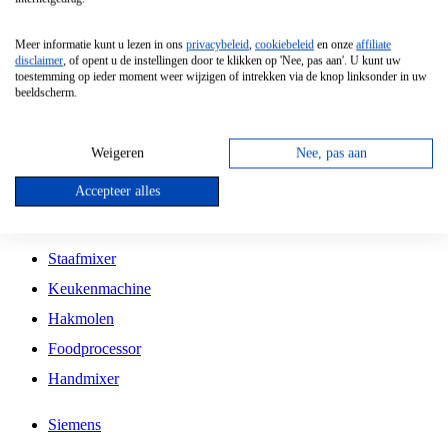
Grillplaat
Meer informatie kunt u lezen in ons
privacybeleid
,
cookiebeleid
en onze
affiliate
Vrijstaande Magnetron
disclaimer
, of opent u de instellingen door te klikken op 'Nee, pas aan'. U kunt uw
toestemming op ieder moment weer wijzigen of intrekken via de knop linksonder in uw
Vrijstaande Kookplaat
beeldscherm.
Inbouw Inductie Kookplaat
Inbouw Gaskookplaat
Weigeren
Nee, pas aan
Inbouw Keramische Kookplaat
Accepteer alles
Kookplaat Accessoires
Staafmixer
Keukenmachine
Hakmolen
Foodprocessor
Handmixer
Siemens