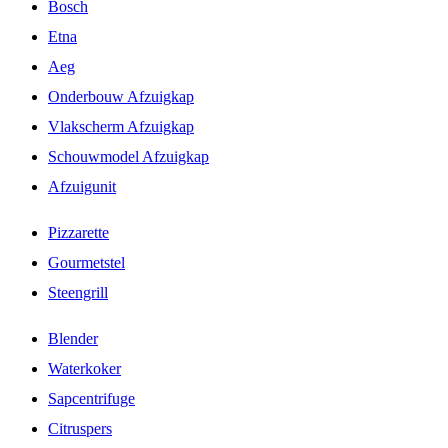
Bosch
Etna
Aeg
Onderbouw Afzuigkap
Vlakscherm Afzuigkap
Schouwmodel Afzuigkap
Afzuigunit
Pizzarette
Gourmetstel
Steengrill
Blender
Waterkoker
Sapcentrifuge
Citruspers