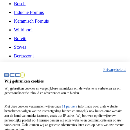
Bosch
Inductie Fornuis
Keramisch Fornuis
Whirlpool
Boretti
Stoves
Bertazzoni
Belling
Privacybeleid
Fitelli
Wij gebruiken cookies
Airfryer
Wij gebruiken cookies en vergelijkbare technieken om de website te verbeteren en om
gepersonaliseerde inhoud en advertenties aan te bieden.
Frituurpan
Contactgrill
Met deze cookies verzamelen wij en onze
11 partners
informatie over u als website
bezoeker en volgen we uw internetgedrag binnen en mogelijk ook buiten onze website
Broodbakmachine
aan de hand van unieke factoren, zoals uw IP-adres. Wij bouwen op die wijze uw
persoonlijke profiel op. Hiermee passen wij onze website en communicatie aan op uw
Broodrooster
voorkeuren. Ook kunnen wij zo gerichte advertenties laten zien op basis van uw recente
internetgedrag.