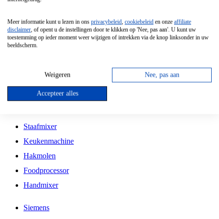
Grillplaat
Meer informatie kunt u lezen in ons
privacybeleid
,
cookiebeleid
en onze
affiliate
Vrijstaande Magnetron
disclaimer
, of opent u de instellingen door te klikken op 'Nee, pas aan'. U kunt uw
toestemming op ieder moment weer wijzigen of intrekken via de knop linksonder in uw
Vrijstaande Kookplaat
beeldscherm.
Inbouw Inductie Kookplaat
Inbouw Gaskookplaat
Weigeren
Nee, pas aan
Inbouw Keramische Kookplaat
Accepteer alles
Kookplaat Accessoires
Staafmixer
Keukenmachine
Hakmolen
Foodprocessor
Handmixer
Siemens