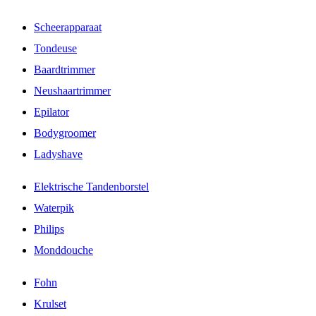
Scheerapparaat
Tondeuse
Baardtrimmer
Neushaartrimmer
Epilator
Bodygroomer
Ladyshave
Elektrische Tandenborstel
Waterpik
Philips
Monddouche
Fohn
Krulset