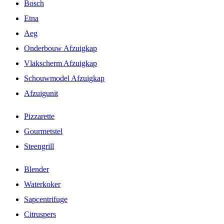
Bosch
Etna
Aeg
Onderbouw Afzuigkap
Vlakscherm Afzuigkap
Schouwmodel Afzuigkap
Afzuigunit
Pizzarette
Gourmetstel
Steengrill
Blender
Waterkoker
Sapcentrifuge
Citruspers