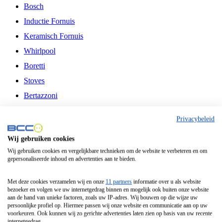
Bosch
Inductie Fornuis
Keramisch Fornuis
Whirlpool
Boretti
Stoves
Bertazzoni
Belling
Privacybeleid
Fitelli
Wij gebruiken cookies
Airfryer
Wij gebruiken cookies en vergelijkbare technieken om de website te verbeteren en om
gepersonaliseerde inhoud en advertenties aan te bieden.
Frituurpan
Contactgrill
Met deze cookies verzamelen wij en onze
11 partners
informatie over u als website
bezoeker en volgen we uw internetgedrag binnen en mogelijk ook buiten onze website
Broodbakmachine
aan de hand van unieke factoren, zoals uw IP-adres. Wij bouwen op die wijze uw
persoonlijke profiel op. Hiermee passen wij onze website en communicatie aan op uw
Broodrooster
voorkeuren. Ook kunnen wij zo gerichte advertenties laten zien op basis van uw recente
internetgedrag.