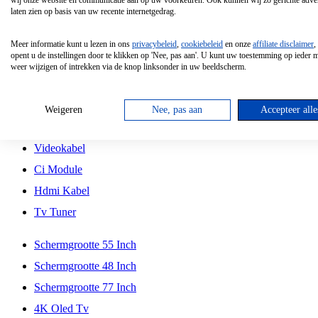
wij onze website en communicatie aan op uw voorkeuren. Ook kunnen wij zo gerichte adver
Tcl
laten zien op basis van uw recente internetgedrag.
Schermgrootte 70 Inch
Meer informatie kunt u lezen in ons
privacybeleid
,
cookiebeleid
en onze
affiliate disclaimer
,
Hd Led Tv
opent u de instellingen door te klikken op 'Nee, pas aan'. U kunt uw toestemming op ieder
weer wijzigen of intrekken via de knop linksonder in uw beeldscherm.
Tv Beugel
Antennekabel
Weigeren
Nee, pas aan
Accepteer alle
Universele Afstandsbediening
Videokabel
Ci Module
Hdmi Kabel
Tv Tuner
Schermgrootte 55 Inch
Schermgrootte 48 Inch
Schermgrootte 77 Inch
4K Oled Tv