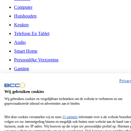
Computer
Huishouden
Keuken
Telefoon En Tablet
Audio
Smart Home
Persoonlijke Verzorging
Gaming
Vrije Tijd
Privac
Philips
Wij gebruiken cookies
Wij gebruiken cookies en vergelijkbare technieken om de website te verbeteren en om
Schermgrootte 24 Inch
gepersonaliseerde inhoud en advertenties aan te bieden.
Schermgrootte 75 Inch
Schermgrootte 85 Inch
Met deze cookies verzamelen wij en onze
11 partners
informatie over u als website bezoeke
volgen we uw internetgedrag binnen en mogelijk ook buiten onze website aan de hand van 
Schermgrootte 98 Inch
factoren, zoals uw IP-adres. Wij bouwen op die wijze uw persoonlijke profiel op. Hiermee 