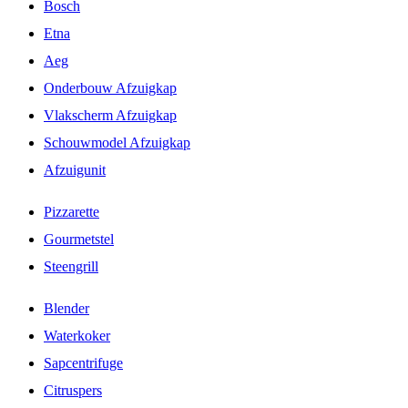
Bosch
Etna
Aeg
Onderbouw Afzuigkap
Vlakscherm Afzuigkap
Schouwmodel Afzuigkap
Afzuigunit
Pizzarette
Gourmetstel
Steengrill
Blender
Waterkoker
Sapcentrifuge
Citruspers