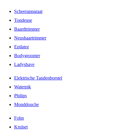
Scheerapparaat
Tondeuse
Baardtrimmer
Neushaartrimmer
Epilator
Bodygroomer
Ladyshave
Elektrische Tandenborstel
Waterpik
Philips
Monddouche
Fohn
Krulset