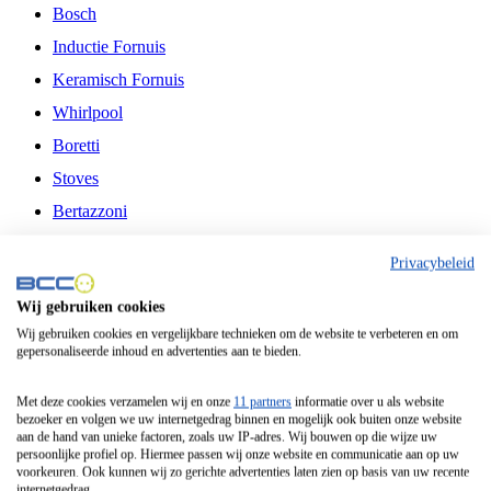
Bosch
Inductie Fornuis
Keramisch Fornuis
Whirlpool
Boretti
Stoves
Bertazzoni
Belling
Privacybeleid
Fitelli
Wij gebruiken cookies
Airfryer
Wij gebruiken cookies en vergelijkbare technieken om de website te verbeteren en om
gepersonaliseerde inhoud en advertenties aan te bieden.
Frituurpan
Contactgrill
Met deze cookies verzamelen wij en onze
11 partners
informatie over u als website
bezoeker en volgen we uw internetgedrag binnen en mogelijk ook buiten onze website
Broodbakmachine
aan de hand van unieke factoren, zoals uw IP-adres. Wij bouwen op die wijze uw
persoonlijke profiel op. Hiermee passen wij onze website en communicatie aan op uw
Broodrooster
voorkeuren. Ook kunnen wij zo gerichte advertenties laten zien op basis van uw recente
internetgedrag.