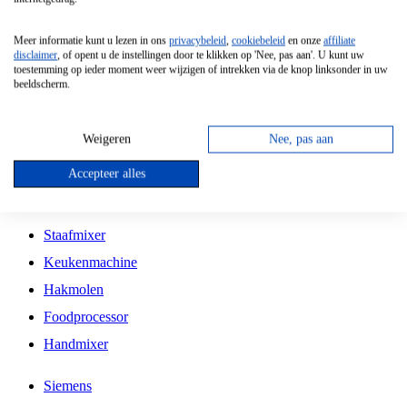
Grillplaat
Meer informatie kunt u lezen in ons
privacybeleid
,
cookiebeleid
en onze
affiliate
Vrijstaande Magnetron
disclaimer
, of opent u de instellingen door te klikken op 'Nee, pas aan'. U kunt uw
toestemming op ieder moment weer wijzigen of intrekken via de knop linksonder in uw
Vrijstaande Kookplaat
beeldscherm.
Inbouw Inductie Kookplaat
Inbouw Gaskookplaat
Weigeren
Nee, pas aan
Inbouw Keramische Kookplaat
Accepteer alles
Kookplaat Accessoires
Staafmixer
Keukenmachine
Hakmolen
Foodprocessor
Handmixer
Siemens