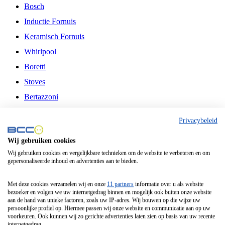
Bosch
Inductie Fornuis
Keramisch Fornuis
Whirlpool
Boretti
Stoves
Bertazzoni
Belling
Privacybeleid
Fitelli
Wij gebruiken cookies
Airfryer
Wij gebruiken cookies en vergelijkbare technieken om de website te verbeteren en om
gepersonaliseerde inhoud en advertenties aan te bieden.
Frituurpan
Contactgrill
Met deze cookies verzamelen wij en onze
11 partners
informatie over u als website
bezoeker en volgen we uw internetgedrag binnen en mogelijk ook buiten onze website
Broodbakmachine
aan de hand van unieke factoren, zoals uw IP-adres. Wij bouwen op die wijze uw
persoonlijke profiel op. Hiermee passen wij onze website en communicatie aan op uw
Broodrooster
voorkeuren. Ook kunnen wij zo gerichte advertenties laten zien op basis van uw recente
internetgedrag.