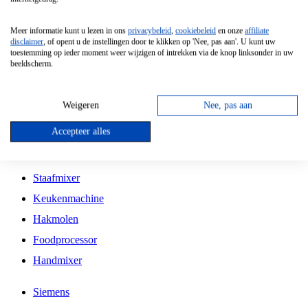
Grillplaat
Meer informatie kunt u lezen in ons
privacybeleid
,
cookiebeleid
en onze
affiliate
Vrijstaande Magnetron
disclaimer
, of opent u de instellingen door te klikken op 'Nee, pas aan'. U kunt uw
toestemming op ieder moment weer wijzigen of intrekken via de knop linksonder in uw
Vrijstaande Kookplaat
beeldscherm.
Inbouw Inductie Kookplaat
Inbouw Gaskookplaat
Weigeren
Nee, pas aan
Inbouw Keramische Kookplaat
Accepteer alles
Kookplaat Accessoires
Staafmixer
Keukenmachine
Hakmolen
Foodprocessor
Handmixer
Siemens