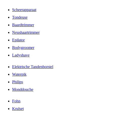
Scheerapparaat
Tondeuse
Baardtrimmer
Neushaartrimmer
Epilator
Bodygroomer
Ladyshave
Elektrische Tandenborstel
Waterpik
Philips
Monddouche
Fohn
Krulset