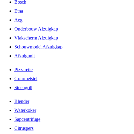
Bosch
Etna
Aeg
Onderbouw Afzuigkap
Vlakscherm Afzuigkap
Schouwmodel Afzuigkap
Afzuigunit
Pizzarette
Gourmetstel
Steengrill
Blender
Waterkoker
Sapcentrifuge
Citruspers