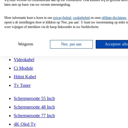
wij onze website en communicatie aan op uw voorkeuren. Ook kunnen wij zo gerichte adver
Tcl
laten zien op basis van uw recente internetgedrag.
Schermgrootte 70 Inch
Meer informatie kunt u lezen in ons
privacybeleid
,
cookiebeleid
en onze
affiliate disclaimer
,
Hd Led Tv
opent u de instellingen door te klikken op 'Nee, pas aan'. U kunt uw toestemming op ieder
weer wijzigen of intrekken via de knop linksonder in uw beeldscherm.
Tv Beugel
Antennekabel
Weigeren
Nee, pas aan
Accepteer alle
Universele Afstandsbediening
Videokabel
Ci Module
Hdmi Kabel
Tv Tuner
Schermgrootte 55 Inch
Schermgrootte 48 Inch
Schermgrootte 77 Inch
4K Oled Tv