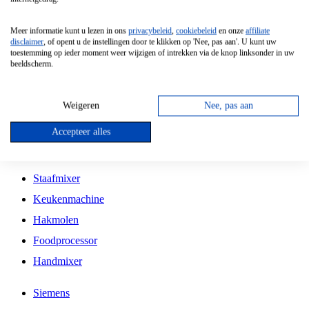
Grillplaat
Meer informatie kunt u lezen in ons
privacybeleid
,
cookiebeleid
en onze
affiliate
Vrijstaande Magnetron
disclaimer
, of opent u de instellingen door te klikken op 'Nee, pas aan'. U kunt uw
toestemming op ieder moment weer wijzigen of intrekken via de knop linksonder in uw
Vrijstaande Kookplaat
beeldscherm.
Inbouw Inductie Kookplaat
Inbouw Gaskookplaat
Weigeren
Nee, pas aan
Inbouw Keramische Kookplaat
Accepteer alles
Kookplaat Accessoires
Staafmixer
Keukenmachine
Hakmolen
Foodprocessor
Handmixer
Siemens