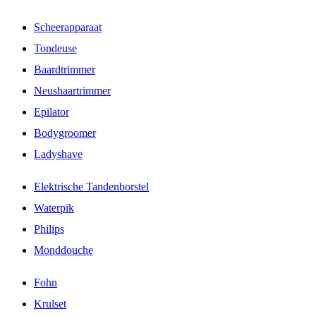
Scheerapparaat
Tondeuse
Baardtrimmer
Neushaartrimmer
Epilator
Bodygroomer
Ladyshave
Elektrische Tandenborstel
Waterpik
Philips
Monddouche
Fohn
Krulset