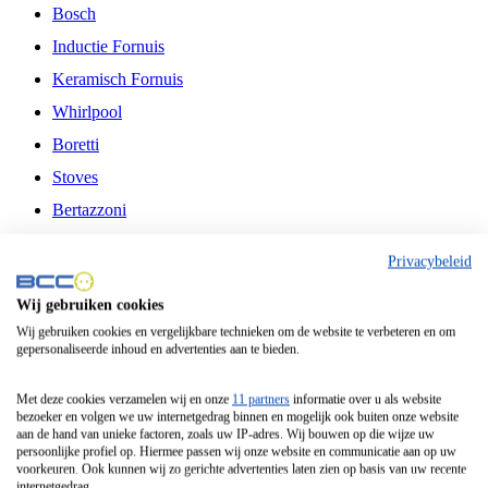
Bosch
Inductie Fornuis
Keramisch Fornuis
Whirlpool
Boretti
Stoves
Bertazzoni
Belling
Privacybeleid
Fitelli
Wij gebruiken cookies
Airfryer
Wij gebruiken cookies en vergelijkbare technieken om de website te verbeteren en om
gepersonaliseerde inhoud en advertenties aan te bieden.
Frituurpan
Contactgrill
Met deze cookies verzamelen wij en onze
11 partners
informatie over u als website
bezoeker en volgen we uw internetgedrag binnen en mogelijk ook buiten onze website
Broodbakmachine
aan de hand van unieke factoren, zoals uw IP-adres. Wij bouwen op die wijze uw
persoonlijke profiel op. Hiermee passen wij onze website en communicatie aan op uw
Broodrooster
voorkeuren. Ook kunnen wij zo gerichte advertenties laten zien op basis van uw recente
internetgedrag.