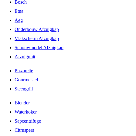
Bosch
Etna
Aeg
Onderbouw Afzuigkap
Vlakscherm Afzuigkap
Schouwmodel Afzuigkap
Afzuigunit
Pizzarette
Gourmetstel
Steengrill
Blender
Waterkoker
Sapcentrifuge
Citruspers