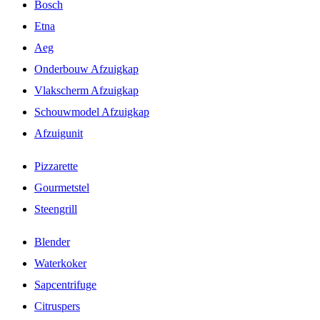
Bosch
Etna
Aeg
Onderbouw Afzuigkap
Vlakscherm Afzuigkap
Schouwmodel Afzuigkap
Afzuigunit
Pizzarette
Gourmetstel
Steengrill
Blender
Waterkoker
Sapcentrifuge
Citruspers