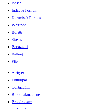
Bosch
Inductie Fornuis
Keramisch Fornuis
Whirlpool
Boretti
Stoves
Bertazzoni
Belling
Fitelli
Airfryer
Frituurpan
Contactgrill
Broodbakmachine
Broodrooster