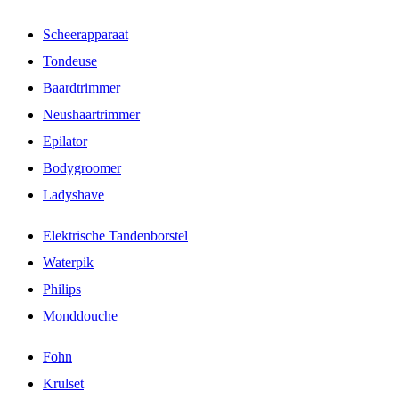
Scheerapparaat
Tondeuse
Baardtrimmer
Neushaartrimmer
Epilator
Bodygroomer
Ladyshave
Elektrische Tandenborstel
Waterpik
Philips
Monddouche
Fohn
Krulset