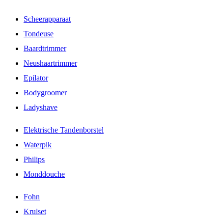
Scheerapparaat
Tondeuse
Baardtrimmer
Neushaartrimmer
Epilator
Bodygroomer
Ladyshave
Elektrische Tandenborstel
Waterpik
Philips
Monddouche
Fohn
Krulset