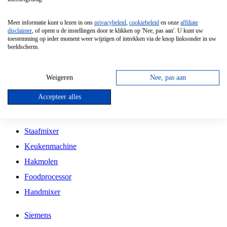
Grillplaat
Meer informatie kunt u lezen in ons
privacybeleid
,
cookiebeleid
en onze
affiliate
Vrijstaande Magnetron
disclaimer
, of opent u de instellingen door te klikken op 'Nee, pas aan'. U kunt uw
toestemming op ieder moment weer wijzigen of intrekken via de knop linksonder in uw
Vrijstaande Kookplaat
beeldscherm.
Inbouw Inductie Kookplaat
Inbouw Gaskookplaat
Weigeren
Nee, pas aan
Inbouw Keramische Kookplaat
Accepteer alles
Kookplaat Accessoires
Staafmixer
Keukenmachine
Hakmolen
Foodprocessor
Handmixer
Siemens