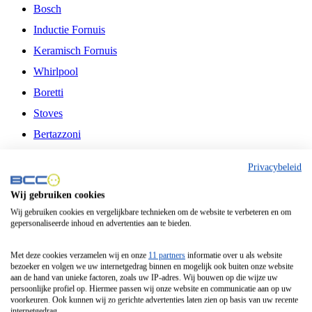
Bosch
Inductie Fornuis
Keramisch Fornuis
Whirlpool
Boretti
Stoves
Bertazzoni
Belling
Privacybeleid
Fitelli
Wij gebruiken cookies
Airfryer
Wij gebruiken cookies en vergelijkbare technieken om de website te verbeteren en om
gepersonaliseerde inhoud en advertenties aan te bieden.
Frituurpan
Contactgrill
Met deze cookies verzamelen wij en onze
11 partners
informatie over u als website
bezoeker en volgen we uw internetgedrag binnen en mogelijk ook buiten onze website
Broodbakmachine
aan de hand van unieke factoren, zoals uw IP-adres. Wij bouwen op die wijze uw
persoonlijke profiel op. Hiermee passen wij onze website en communicatie aan op uw
Broodrooster
voorkeuren. Ook kunnen wij zo gerichte advertenties laten zien op basis van uw recente
internetgedrag.