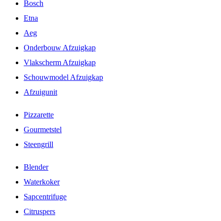
Bosch
Etna
Aeg
Onderbouw Afzuigkap
Vlakscherm Afzuigkap
Schouwmodel Afzuigkap
Afzuigunit
Pizzarette
Gourmetstel
Steengrill
Blender
Waterkoker
Sapcentrifuge
Citruspers