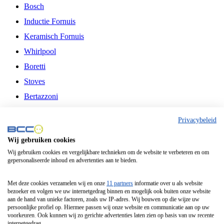
Bosch
Inductie Fornuis
Keramisch Fornuis
Whirlpool
Boretti
Stoves
Bertazzoni
Belling
Privacybeleid
Fitelli
Wij gebruiken cookies
Airfryer
Wij gebruiken cookies en vergelijkbare technieken om de website te verbeteren en om
gepersonaliseerde inhoud en advertenties aan te bieden.
Frituurpan
Contactgrill
Met deze cookies verzamelen wij en onze
11 partners
informatie over u als website
bezoeker en volgen we uw internetgedrag binnen en mogelijk ook buiten onze website
Broodbakmachine
aan de hand van unieke factoren, zoals uw IP-adres. Wij bouwen op die wijze uw
persoonlijke profiel op. Hiermee passen wij onze website en communicatie aan op uw
Broodrooster
voorkeuren. Ook kunnen wij zo gerichte advertenties laten zien op basis van uw recente
internetgedrag.