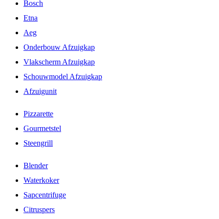
Bosch
Etna
Aeg
Onderbouw Afzuigkap
Vlakscherm Afzuigkap
Schouwmodel Afzuigkap
Afzuigunit
Pizzarette
Gourmetstel
Steengrill
Blender
Waterkoker
Sapcentrifuge
Citruspers