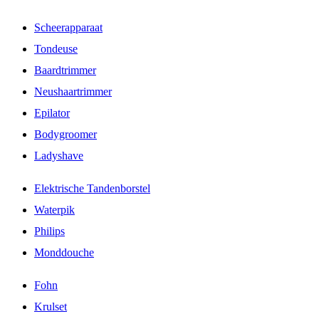
Scheerapparaat
Tondeuse
Baardtrimmer
Neushaartrimmer
Epilator
Bodygroomer
Ladyshave
Elektrische Tandenborstel
Waterpik
Philips
Monddouche
Fohn
Krulset