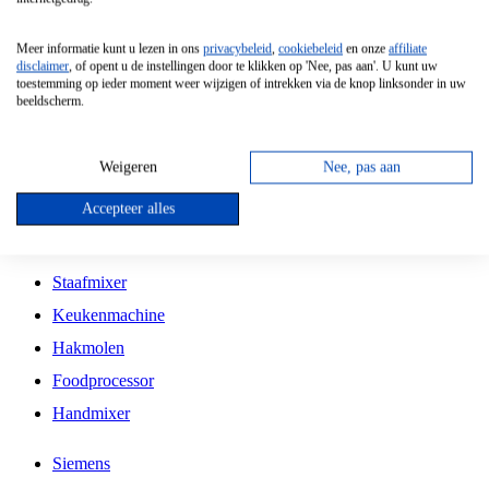
Grillplaat
Meer informatie kunt u lezen in ons
privacybeleid
,
cookiebeleid
en onze
affiliate
Vrijstaande Magnetron
disclaimer
, of opent u de instellingen door te klikken op 'Nee, pas aan'. U kunt uw
toestemming op ieder moment weer wijzigen of intrekken via de knop linksonder in uw
Vrijstaande Kookplaat
beeldscherm.
Inbouw Inductie Kookplaat
Inbouw Gaskookplaat
Weigeren
Nee, pas aan
Inbouw Keramische Kookplaat
Accepteer alles
Kookplaat Accessoires
Staafmixer
Keukenmachine
Hakmolen
Foodprocessor
Handmixer
Siemens