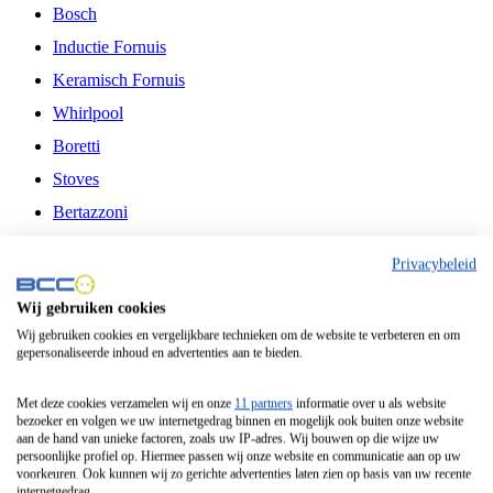
Bosch
Inductie Fornuis
Keramisch Fornuis
Whirlpool
Boretti
Stoves
Bertazzoni
Belling
Privacybeleid
Fitelli
Wij gebruiken cookies
Airfryer
Wij gebruiken cookies en vergelijkbare technieken om de website te verbeteren en om
gepersonaliseerde inhoud en advertenties aan te bieden.
Frituurpan
Contactgrill
Met deze cookies verzamelen wij en onze
11 partners
informatie over u als website
bezoeker en volgen we uw internetgedrag binnen en mogelijk ook buiten onze website
Broodbakmachine
aan de hand van unieke factoren, zoals uw IP-adres. Wij bouwen op die wijze uw
persoonlijke profiel op. Hiermee passen wij onze website en communicatie aan op uw
Broodrooster
voorkeuren. Ook kunnen wij zo gerichte advertenties laten zien op basis van uw recente
internetgedrag.