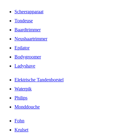
Scheerapparaat
Tondeuse
Baardtrimmer
Neushaartrimmer
Epilator
Bodygroomer
Ladyshave
Elektrische Tandenborstel
Waterpik
Philips
Monddouche
Fohn
Krulset