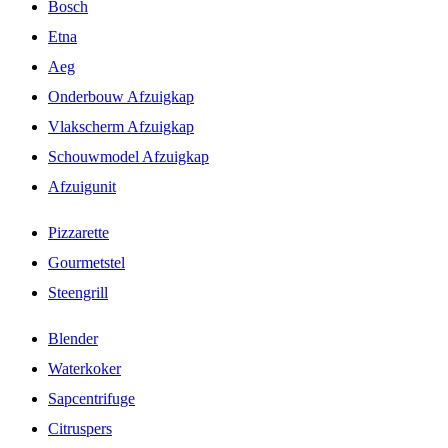
Bosch
Etna
Aeg
Onderbouw Afzuigkap
Vlakscherm Afzuigkap
Schouwmodel Afzuigkap
Afzuigunit
Pizzarette
Gourmetstel
Steengrill
Blender
Waterkoker
Sapcentrifuge
Citruspers