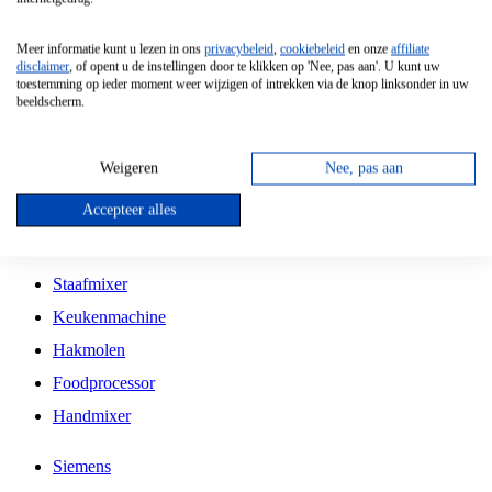
Grillplaat
Meer informatie kunt u lezen in ons
privacybeleid
,
cookiebeleid
en onze
affiliate
Vrijstaande Magnetron
disclaimer
, of opent u de instellingen door te klikken op 'Nee, pas aan'. U kunt uw
toestemming op ieder moment weer wijzigen of intrekken via de knop linksonder in uw
Vrijstaande Kookplaat
beeldscherm.
Inbouw Inductie Kookplaat
Inbouw Gaskookplaat
Weigeren
Nee, pas aan
Inbouw Keramische Kookplaat
Accepteer alles
Kookplaat Accessoires
Staafmixer
Keukenmachine
Hakmolen
Foodprocessor
Handmixer
Siemens