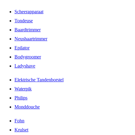
Scheerapparaat
Tondeuse
Baardtrimmer
Neushaartrimmer
Epilator
Bodygroomer
Ladyshave
Elektrische Tandenborstel
Waterpik
Philips
Monddouche
Fohn
Krulset