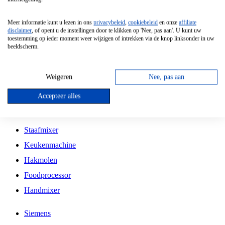
Grillplaat
Meer informatie kunt u lezen in ons
privacybeleid
,
cookiebeleid
en onze
affiliate
Vrijstaande Magnetron
disclaimer
, of opent u de instellingen door te klikken op 'Nee, pas aan'. U kunt uw
toestemming op ieder moment weer wijzigen of intrekken via de knop linksonder in uw
Vrijstaande Kookplaat
beeldscherm.
Inbouw Inductie Kookplaat
Inbouw Gaskookplaat
Weigeren
Nee, pas aan
Inbouw Keramische Kookplaat
Accepteer alles
Kookplaat Accessoires
Staafmixer
Keukenmachine
Hakmolen
Foodprocessor
Handmixer
Siemens