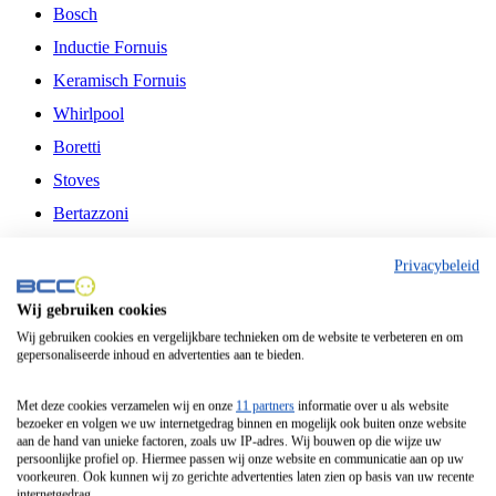
Bosch
Inductie Fornuis
Keramisch Fornuis
Whirlpool
Boretti
Stoves
Bertazzoni
Belling
Privacybeleid
Fitelli
Wij gebruiken cookies
Airfryer
Wij gebruiken cookies en vergelijkbare technieken om de website te verbeteren en om
gepersonaliseerde inhoud en advertenties aan te bieden.
Frituurpan
Contactgrill
Met deze cookies verzamelen wij en onze
11 partners
informatie over u als website
bezoeker en volgen we uw internetgedrag binnen en mogelijk ook buiten onze website
Broodbakmachine
aan de hand van unieke factoren, zoals uw IP-adres. Wij bouwen op die wijze uw
persoonlijke profiel op. Hiermee passen wij onze website en communicatie aan op uw
Broodrooster
voorkeuren. Ook kunnen wij zo gerichte advertenties laten zien op basis van uw recente
internetgedrag.