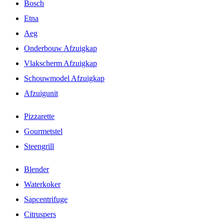
Bosch
Etna
Aeg
Onderbouw Afzuigkap
Vlakscherm Afzuigkap
Schouwmodel Afzuigkap
Afzuigunit
Pizzarette
Gourmetstel
Steengrill
Blender
Waterkoker
Sapcentrifuge
Citruspers