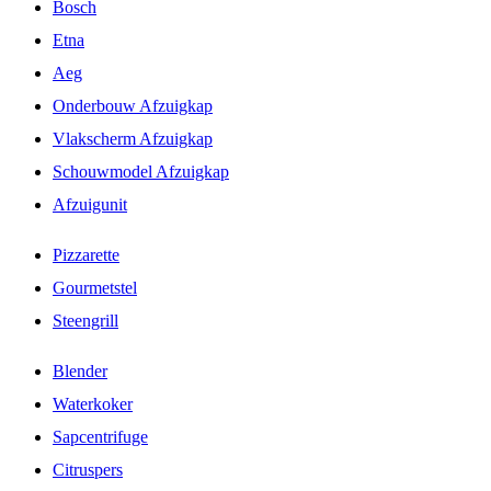
Bosch
Etna
Aeg
Onderbouw Afzuigkap
Vlakscherm Afzuigkap
Schouwmodel Afzuigkap
Afzuigunit
Pizzarette
Gourmetstel
Steengrill
Blender
Waterkoker
Sapcentrifuge
Citruspers