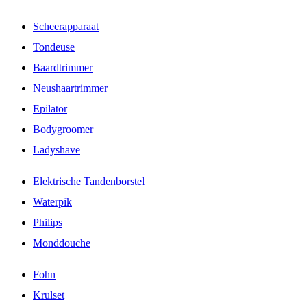
Scheerapparaat
Tondeuse
Baardtrimmer
Neushaartrimmer
Epilator
Bodygroomer
Ladyshave
Elektrische Tandenborstel
Waterpik
Philips
Monddouche
Fohn
Krulset