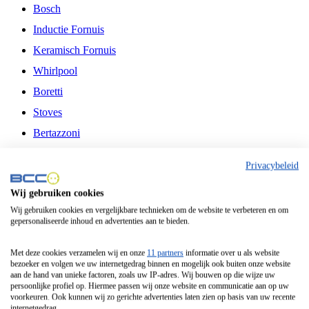
Bosch
Inductie Fornuis
Keramisch Fornuis
Whirlpool
Boretti
Stoves
Bertazzoni
Belling
Privacybeleid
Fitelli
Wij gebruiken cookies
Airfryer
Wij gebruiken cookies en vergelijkbare technieken om de website te verbeteren en om
gepersonaliseerde inhoud en advertenties aan te bieden.
Frituurpan
Contactgrill
Met deze cookies verzamelen wij en onze
11 partners
informatie over u als website
bezoeker en volgen we uw internetgedrag binnen en mogelijk ook buiten onze website
Broodbakmachine
aan de hand van unieke factoren, zoals uw IP-adres. Wij bouwen op die wijze uw
persoonlijke profiel op. Hiermee passen wij onze website en communicatie aan op uw
Broodrooster
voorkeuren. Ook kunnen wij zo gerichte advertenties laten zien op basis van uw recente
internetgedrag.