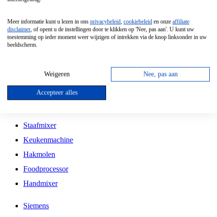
Grillplaat
Meer informatie kunt u lezen in ons
privacybeleid
,
cookiebeleid
en onze
affiliate
Vrijstaande Magnetron
disclaimer
, of opent u de instellingen door te klikken op 'Nee, pas aan'. U kunt uw
toestemming op ieder moment weer wijzigen of intrekken via de knop linksonder in uw
Vrijstaande Kookplaat
beeldscherm.
Inbouw Inductie Kookplaat
Inbouw Gaskookplaat
Weigeren
Nee, pas aan
Inbouw Keramische Kookplaat
Accepteer alles
Kookplaat Accessoires
Staafmixer
Keukenmachine
Hakmolen
Foodprocessor
Handmixer
Siemens