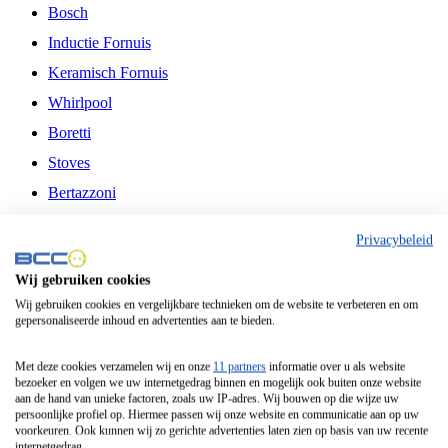
Bosch
Inductie Fornuis
Keramisch Fornuis
Whirlpool
Boretti
Stoves
Bertazzoni
Belling
Privacybeleid
Fitelli
Wij gebruiken cookies
Airfryer
Wij gebruiken cookies en vergelijkbare technieken om de website te verbeteren en om
gepersonaliseerde inhoud en advertenties aan te bieden.
Frituurpan
Contactgrill
Met deze cookies verzamelen wij en onze
11 partners
informatie over u als website
bezoeker en volgen we uw internetgedrag binnen en mogelijk ook buiten onze website
Broodbakmachine
aan de hand van unieke factoren, zoals uw IP-adres. Wij bouwen op die wijze uw
persoonlijke profiel op. Hiermee passen wij onze website en communicatie aan op uw
Broodrooster
voorkeuren. Ook kunnen wij zo gerichte advertenties laten zien op basis van uw recente
internetgedrag.