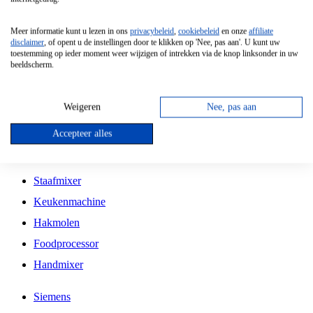
Grillplaat
Meer informatie kunt u lezen in ons
privacybeleid
,
cookiebeleid
en onze
affiliate
Vrijstaande Magnetron
disclaimer
, of opent u de instellingen door te klikken op 'Nee, pas aan'. U kunt uw
toestemming op ieder moment weer wijzigen of intrekken via de knop linksonder in uw
Vrijstaande Kookplaat
beeldscherm.
Inbouw Inductie Kookplaat
Inbouw Gaskookplaat
Weigeren
Nee, pas aan
Inbouw Keramische Kookplaat
Accepteer alles
Kookplaat Accessoires
Staafmixer
Keukenmachine
Hakmolen
Foodprocessor
Handmixer
Siemens