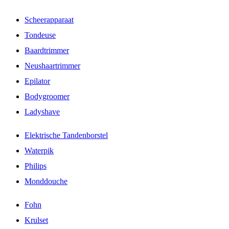
Scheerapparaat
Tondeuse
Baardtrimmer
Neushaartrimmer
Epilator
Bodygroomer
Ladyshave
Elektrische Tandenborstel
Waterpik
Philips
Monddouche
Fohn
Krulset