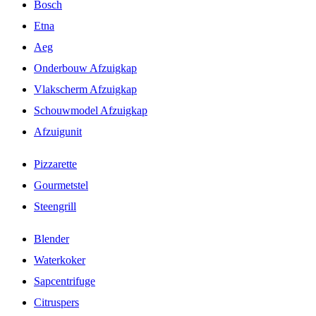
Bosch
Etna
Aeg
Onderbouw Afzuigkap
Vlakscherm Afzuigkap
Schouwmodel Afzuigkap
Afzuigunit
Pizzarette
Gourmetstel
Steengrill
Blender
Waterkoker
Sapcentrifuge
Citruspers