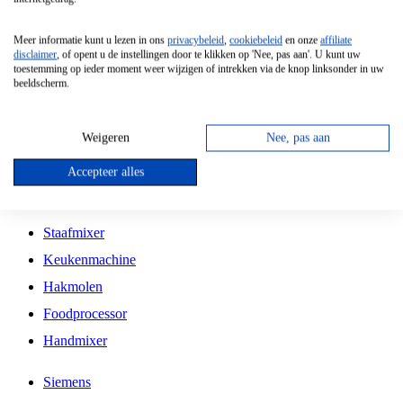
Grillplaat
Meer informatie kunt u lezen in ons
privacybeleid
,
cookiebeleid
en onze
affiliate
Vrijstaande Magnetron
disclaimer
, of opent u de instellingen door te klikken op 'Nee, pas aan'. U kunt uw
toestemming op ieder moment weer wijzigen of intrekken via de knop linksonder in uw
Vrijstaande Kookplaat
beeldscherm.
Inbouw Inductie Kookplaat
Inbouw Gaskookplaat
Weigeren
Nee, pas aan
Inbouw Keramische Kookplaat
Accepteer alles
Kookplaat Accessoires
Staafmixer
Keukenmachine
Hakmolen
Foodprocessor
Handmixer
Siemens