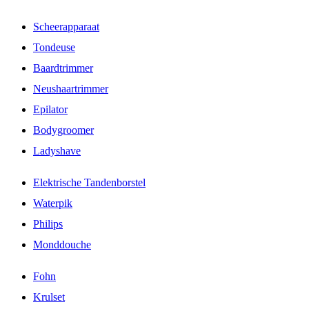
Scheerapparaat
Tondeuse
Baardtrimmer
Neushaartrimmer
Epilator
Bodygroomer
Ladyshave
Elektrische Tandenborstel
Waterpik
Philips
Monddouche
Fohn
Krulset