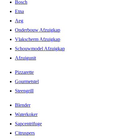
Bosch
Etna
Aeg
Onderbouw Afzuigkap
Vlakscherm Afzuigkap
Schouwmodel Afzuigkap
Afzuigunit
Pizzarette
Gourmetstel
Steengrill
Blender
Waterkoker
Sapcentrifuge
Citruspers