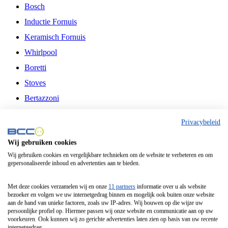
Bosch
Inductie Fornuis
Keramisch Fornuis
Whirlpool
Boretti
Stoves
Bertazzoni
Belling
Privacybeleid
Fitelli
Wij gebruiken cookies
Airfryer
Wij gebruiken cookies en vergelijkbare technieken om de website te verbeteren en om
gepersonaliseerde inhoud en advertenties aan te bieden.
Frituurpan
Contactgrill
Met deze cookies verzamelen wij en onze
11 partners
informatie over u als website
bezoeker en volgen we uw internetgedrag binnen en mogelijk ook buiten onze website
Broodbakmachine
aan de hand van unieke factoren, zoals uw IP-adres. Wij bouwen op die wijze uw
persoonlijke profiel op. Hiermee passen wij onze website en communicatie aan op uw
Broodrooster
voorkeuren. Ook kunnen wij zo gerichte advertenties laten zien op basis van uw recente
internetgedrag.