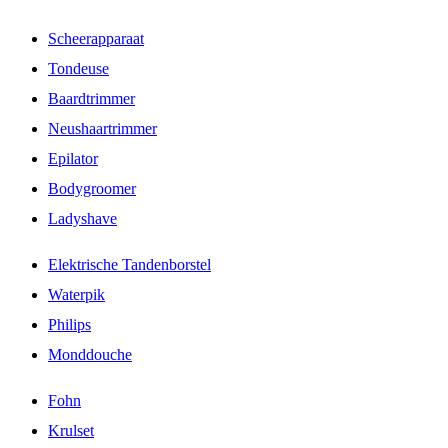
Scheerapparaat
Tondeuse
Baardtrimmer
Neushaartrimmer
Epilator
Bodygroomer
Ladyshave
Elektrische Tandenborstel
Waterpik
Philips
Monddouche
Fohn
Krulset