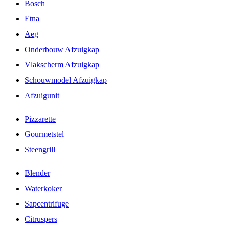
Bosch
Etna
Aeg
Onderbouw Afzuigkap
Vlakscherm Afzuigkap
Schouwmodel Afzuigkap
Afzuigunit
Pizzarette
Gourmetstel
Steengrill
Blender
Waterkoker
Sapcentrifuge
Citruspers