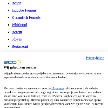
Bosch
Inductie Fornuis
Keramisch Fornuis
Whirlpool
Boretti
Stoves
Bertazzoni
Belling
Privacybeleid
Fitelli
Wij gebruiken cookies
Airfryer
Wij gebruiken cookies en vergelijkbare technieken om de website te verbeteren en om
gepersonaliseerde inhoud en advertenties aan te bieden.
Frituurpan
Contactgrill
Met deze cookies verzamelen wij en onze
11 partners
informatie over u als website
bezoeker en volgen we uw internetgedrag binnen en mogelijk ook buiten onze website
Broodbakmachine
aan de hand van unieke factoren, zoals uw IP-adres. Wij bouwen op die wijze uw
persoonlijke profiel op. Hiermee passen wij onze website en communicatie aan op uw
Broodrooster
voorkeuren. Ook kunnen wij zo gerichte advertenties laten zien op basis van uw recente
internetgedrag.