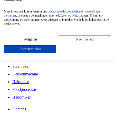
Grillplaat
Meer informatie kunt u lezen in ons
privacybeleid
,
cookiebeleid
en onze
affiliate
Vrijstaande Magnetron
disclaimer
, of opent u de instellingen door te klikken op 'Nee, pas aan'. U kunt uw
toestemming op ieder moment weer wijzigen of intrekken via de knop linksonder in uw
Vrijstaande Kookplaat
beeldscherm.
Inbouw Inductie Kookplaat
Inbouw Gaskookplaat
Weigeren
Nee, pas aan
Inbouw Keramische Kookplaat
Accepteer alles
Kookplaat Accessoires
Staafmixer
Keukenmachine
Hakmolen
Foodprocessor
Handmixer
Siemens