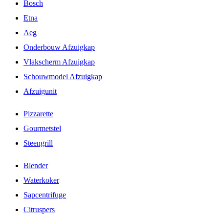
Bosch
Etna
Aeg
Onderbouw Afzuigkap
Vlakscherm Afzuigkap
Schouwmodel Afzuigkap
Afzuigunit
Pizzarette
Gourmetstel
Steengrill
Blender
Waterkoker
Sapcentrifuge
Citruspers