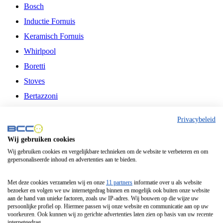
Bosch
Inductie Fornuis
Keramisch Fornuis
Whirlpool
Boretti
Stoves
Bertazzoni
Belling
Privacybeleid
Fitelli
Wij gebruiken cookies
Airfryer
Wij gebruiken cookies en vergelijkbare technieken om de website te verbeteren en om
gepersonaliseerde inhoud en advertenties aan te bieden.
Frituurpan
Contactgrill
Met deze cookies verzamelen wij en onze
11 partners
informatie over u als website
bezoeker en volgen we uw internetgedrag binnen en mogelijk ook buiten onze website
Broodbakmachine
aan de hand van unieke factoren, zoals uw IP-adres. Wij bouwen op die wijze uw
persoonlijke profiel op. Hiermee passen wij onze website en communicatie aan op uw
Broodrooster
voorkeuren. Ook kunnen wij zo gerichte advertenties laten zien op basis van uw recente
internetgedrag.