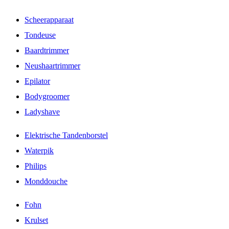
Scheerapparaat
Tondeuse
Baardtrimmer
Neushaartrimmer
Epilator
Bodygroomer
Ladyshave
Elektrische Tandenborstel
Waterpik
Philips
Monddouche
Fohn
Krulset