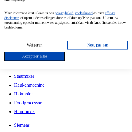
Grillplaat
Meer informatie kunt u lezen in ons
privacybeleid
,
cookiebeleid
en onze
affiliate
Vrijstaande Magnetron
disclaimer
, of opent u de instellingen door te klikken op 'Nee, pas aan'. U kunt uw
toestemming op ieder moment weer wijzigen of intrekken via de knop linksonder in uw
Vrijstaande Kookplaat
beeldscherm.
Inbouw Inductie Kookplaat
Inbouw Gaskookplaat
Weigeren
Nee, pas aan
Inbouw Keramische Kookplaat
Accepteer alles
Kookplaat Accessoires
Staafmixer
Keukenmachine
Hakmolen
Foodprocessor
Handmixer
Siemens