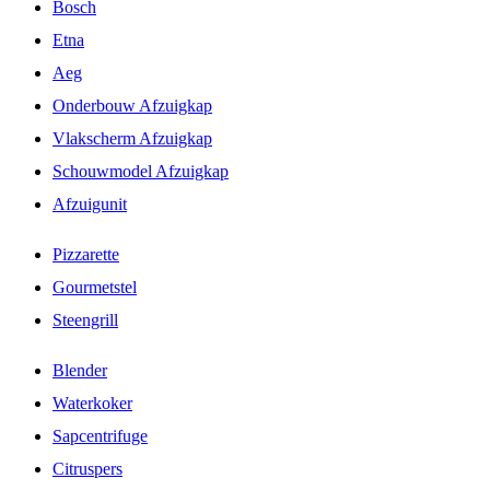
Bosch
Etna
Aeg
Onderbouw Afzuigkap
Vlakscherm Afzuigkap
Schouwmodel Afzuigkap
Afzuigunit
Pizzarette
Gourmetstel
Steengrill
Blender
Waterkoker
Sapcentrifuge
Citruspers