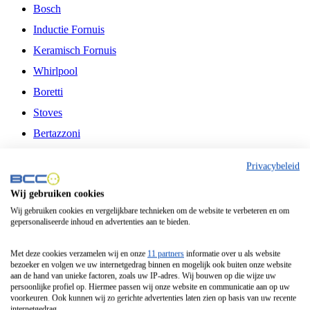
Bosch
Inductie Fornuis
Keramisch Fornuis
Whirlpool
Boretti
Stoves
Bertazzoni
Belling
Privacybeleid
Fitelli
Wij gebruiken cookies
Airfryer
Wij gebruiken cookies en vergelijkbare technieken om de website te verbeteren en om
gepersonaliseerde inhoud en advertenties aan te bieden.
Frituurpan
Contactgrill
Met deze cookies verzamelen wij en onze
11 partners
informatie over u als website
bezoeker en volgen we uw internetgedrag binnen en mogelijk ook buiten onze website
Broodbakmachine
aan de hand van unieke factoren, zoals uw IP-adres. Wij bouwen op die wijze uw
persoonlijke profiel op. Hiermee passen wij onze website en communicatie aan op uw
Broodrooster
voorkeuren. Ook kunnen wij zo gerichte advertenties laten zien op basis van uw recente
internetgedrag.