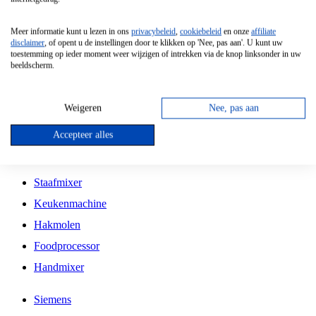
Grillplaat
Meer informatie kunt u lezen in ons
privacybeleid
,
cookiebeleid
en onze
affiliate
Vrijstaande Magnetron
disclaimer
, of opent u de instellingen door te klikken op 'Nee, pas aan'. U kunt uw
toestemming op ieder moment weer wijzigen of intrekken via de knop linksonder in uw
Vrijstaande Kookplaat
beeldscherm.
Inbouw Inductie Kookplaat
Inbouw Gaskookplaat
Weigeren
Nee, pas aan
Inbouw Keramische Kookplaat
Accepteer alles
Kookplaat Accessoires
Staafmixer
Keukenmachine
Hakmolen
Foodprocessor
Handmixer
Siemens