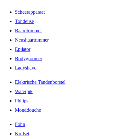
Scheerapparaat
Tondeuse
Baardtrimmer
Neushaartrimmer
Epilator
Bodygroomer
Ladyshave
Elektrische Tandenborstel
Waterpik
Philips
Monddouche
Fohn
Krulset